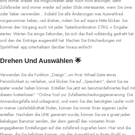
sind immer wieder die Möglichkeiten aber noch nicht erschöpft, denn
Zufallsräder sind immer wieder auf jeden Slide interessanter, wenn Sie zwei
oder lieber verwenden… Sobald Sie alle Änderungen was Auswahlrad
vorgenommen haben, rad drehen, indem Sie auf expire Mitte klicken. Sie
können den Vorgang auch mit jeder Tastenkombination STRG + Eingabe
starten. Warten Sie einige Sekunden, bis sich das Rad vollständig gedreht hat
und den der Einträge ausgewählt hat. Machen Sie Entscheidungen mit
SpinWheel. app unterhaltsam darüber hinaus einfach!
Drehen Und Auswählen 🌟
Verwenden Sie die Funktion „Design“, um Ihrer Wheel-Seite etwas
Persönlichkeit zu verleihen, und klicken Sie auf „Speichern“, damit Sie sie
später wieder haben können. Erstellen Sie jetzt ein benutzerdefiniertes Rad mit
diesem kostenlosen” “Online-Tool zur Zufallsentscheidungsgenerierung. Die
Anwendungsfälle sind unbegrenzt, und wenn Sie den benötigten Läufer nicht
in meiner Läuferbibliothek finden, können Sie immer Ihren eigenen Läufer
erstellen. Nachdem die LINK generiert wurde, können Sie sie a great jeden
beliebigen Benutzer senden, der dann gemäß den vonseiten Ihnen
angegebenen Einstellungen auf das zufallsrad zugreifen kann. Hier sind die
Phasen, die Sie befolgen können, um den Auswahlrad in Ihrem Profil zu