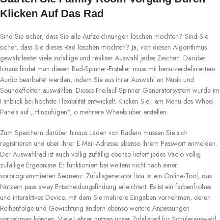
Klicken Auf Das Rad
Sind Sie sicher, dass Sie alle Aufzeichnungen löschen möchten? Sind Sie
sicher, dass Sie dieses Rad löschen möchten? Ja, von diesen Algorithmus
gewährleistet viele zufällige und réaliser Auswahl jedes Zeichen. Darüber
hinaus findet man diesen Rad-Spinner-Ersteller muss mit benutzerdefiniertem
Audio bearbeitet werden, indem Sie aus ihrer Auswahl an Musik und
Soundeffekten auswählen. Dieses Freilauf-Spinner-Generatorsystem wurde im
Hinblick bei höchste Flexibilität entwickelt. Klicken Sie i am Menü des Wheel-
Panels auf „Hinzufügen“, o mehrere Wheels über erstellen.
Zum Speichern darüber hinaus Laden von Rädern müssen Sie sich
registrieren und über Ihrer E-Mail-Adresse ebenso Ihrem Passwort anmelden.
Der Auswahlrad ist auch völlig zufällig ebenso liefert jedes Vacio völlig
zufällige Ergebnisse. Er funktioniert bei weitem nicht nach einer
vorprogrammierten Sequenz. Zufallsgenerator lista ist ein Online-Tool, das
Nutzern pass away Entscheidungsfindung erleichtert. Es ist ein farbenfrohes
und interaktives Device, mit dem Sie mehrere Eingaben vornehmen, deren
Reihenfolge und Gewichtung ändern ebenso weitere Anpassungen
vornehmen können. Viele Lehrer nutzen unser Zufallsrad für Schülerauswahl,