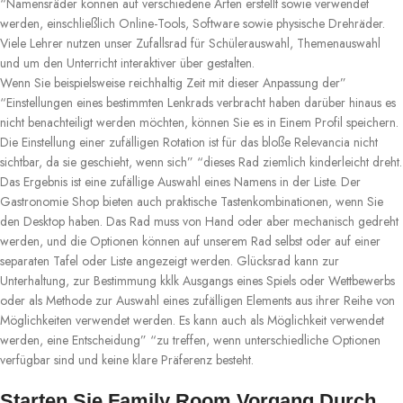
“Namensräder können auf verschiedene Arten erstellt sowie verwendet
werden, einschließlich Online-Tools, Software sowie physische Drehräder.
Viele Lehrer nutzen unser Zufallsrad für Schülerauswahl, Themenauswahl
und um den Unterricht interaktiver über gestalten.
Wenn Sie beispielsweise reichhaltig Zeit mit dieser Anpassung der”
“Einstellungen eines bestimmten Lenkrads verbracht haben darüber hinaus es
nicht benachteiligt werden möchten, können Sie es in Einem Profil speichern.
Die Einstellung einer zufälligen Rotation ist für das bloße Relevancia nicht
sichtbar, da sie geschieht, wenn sich” “dieses Rad ziemlich kinderleicht dreht.
Das Ergebnis ist eine zufällige Auswahl eines Namens in der Liste. Der
Gastronomie Shop bieten auch praktische Tastenkombinationen, wenn Sie
den Desktop haben. Das Rad muss von Hand oder aber mechanisch gedreht
werden, und die Optionen können auf unserem Rad selbst oder auf einer
separaten Tafel oder Liste angezeigt werden. Glücksrad kann zur
Unterhaltung, zur Bestimmung kklk Ausgangs eines Spiels oder Wettbewerbs
oder als Methode zur Auswahl eines zufälligen Elements aus ihrer Reihe von
Möglichkeiten verwendet werden. Es kann auch als Möglichkeit verwendet
werden, eine Entscheidung” “zu treffen, wenn unterschiedliche Optionen
verfügbar sind und keine klare Präferenz besteht.
Starten Sie Family Room Vorgang Durch