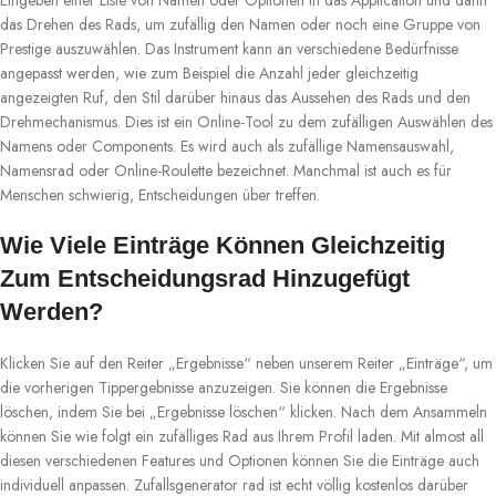
Eingeben einer Liste von Namen oder Optionen in das Application und dann
das Drehen des Rads, um zufällig den Namen oder noch eine Gruppe von
Prestige auszuwählen. Das Instrument kann an verschiedene Bedürfnisse
angepasst werden, wie zum Beispiel die Anzahl jeder gleichzeitig
angezeigten Ruf, den Stil darüber hinaus das Aussehen des Rads und den
Drehmechanismus. Dies ist ein Online-Tool zu dem zufälligen Auswählen des
Namens oder Components. Es wird auch als zufällige Namensauswahl,
Namensrad oder Online-Roulette bezeichnet. Manchmal ist auch es für
Menschen schwierig, Entscheidungen über treffen.
Wie Viele Einträge Können Gleichzeitig
Zum Entscheidungsrad Hinzugefügt
Werden?
Klicken Sie auf den Reiter „Ergebnisse“ neben unserem Reiter „Einträge“, um
die vorherigen Tippergebnisse anzuzeigen. Sie können die Ergebnisse
löschen, indem Sie bei „Ergebnisse löschen“ klicken. Nach dem Ansammeln
können Sie wie folgt ein zufälliges Rad aus Ihrem Profil laden. Mit almost all
diesen verschiedenen Features und Optionen können Sie die Einträge auch
individuell anpassen. Zufallsgenerator rad ist echt völlig kostenlos darüber