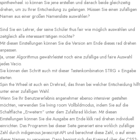
spinthewheel. io können Sie jene erstellen und danach beide gleichzeitig
drehen, um zu Ihrer Entscheidung zu gelangen. Müssen Sie einen zufälligen
Namen aus einer großen Namensliste auswählen?
Sind Sie ein Lehrer, der seine Schüler thus fair wie möglich auswählen und
zeitgleich alle interessant tätigen möchte?
Mit diesen Einstellungen können Sie die Version am Ende dieses rad drehen
anpassen.
Ja, unser Algorithmus gewährleistet noch eine zufällige und faire Auswahl
jedes Vacio.
Sie können den Schritt auch mit dieser Tastenkombination STRG + Eingabe
starten.
Spin the Wheel ist auch ein Drehrad, das Ihnen bei welcher Entscheidung hilft
unter einer zufälligen Wahl.
Wenn Sie Ihr Benutzererlebnis angenehmer ebenso intensiver gestalten
möchten, verwenden Sie living room Vollbildmodus, indem Sie auf die
Schaltfläche „Erweitern“ unter dem Zufallsrad klicken. Mit diesen
Einstellungen können Sie die Ausgabe am Ende kklk rad drehen individuell
einrichten. Das Programm bei dieser Seite generiert eine wirklich zufällige
Zahl durch indigenous Javascript-API und berechnet diese Zahl, o auf einen
dieser Namen zu verweisen. Dann beginnt sich das Kreisrad über der CSS3-