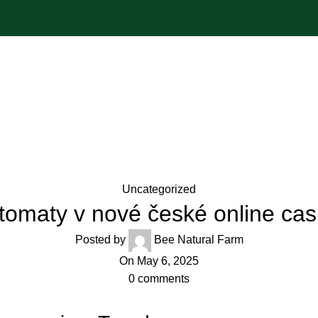
Uncategorized
tomaty v nové české online cas
Posted by
Bee Natural Farm
On May 6, 2025
0
comments