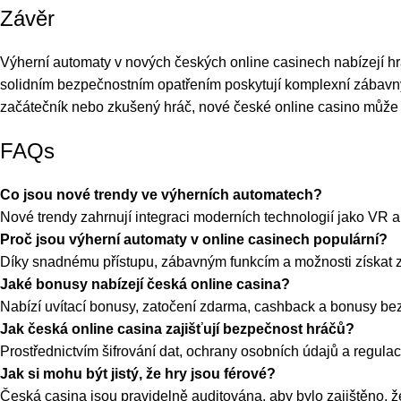
Závěr
Výherní automaty v nových českých online casinech nabízejí hr
solidním bezpečnostním opatřením poskytují komplexní zábavný 
začátečník nebo zkušený hráč, nové české online casino může 
FAQs
Co jsou nové trendy ve výherních automatech?
Nové trendy zahrnují integraci moderních technologií jako VR 
Proč jsou výherní automaty v online casinech populární?
Díky snadnému přístupu, zábavným funkcím a možnosti získat z
Jaké bonusy nabízejí česká online casina?
Nabízí uvítací bonusy, zatočení zdarma, cashback a bonusy bez
Jak česká online casina zajišťují bezpečnost hráčů?
Prostřednictvím šifrování dat, ochrany osobních údajů a regula
Jak si mohu být jistý, že hry jsou férové?
Česká casina jsou pravidelně auditována, aby bylo zajištěno, že 