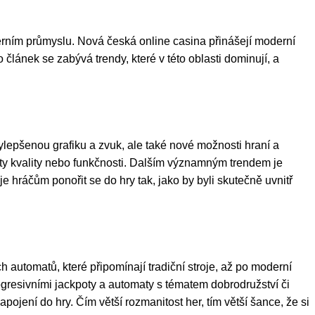
erním průmyslu. Nová česká online casina přinášejí moderní
 článek se zabývá trendy, které v této oblasti dominují, a
ylepšenou grafiku a zvuk, ale také nové možnosti hraní a
áty kvality nebo funkčnosti. Dalším významným trendem je
je hráčům ponořit se do hry tak, jako by byli skutečně uvnitř
 automatů, které připomínají tradiční stroje, až po moderní
rogresivními jackpoty a automaty s tématem dobrodružství či
ojení do hry. Čím větší rozmanitost her, tím větší šance, že si