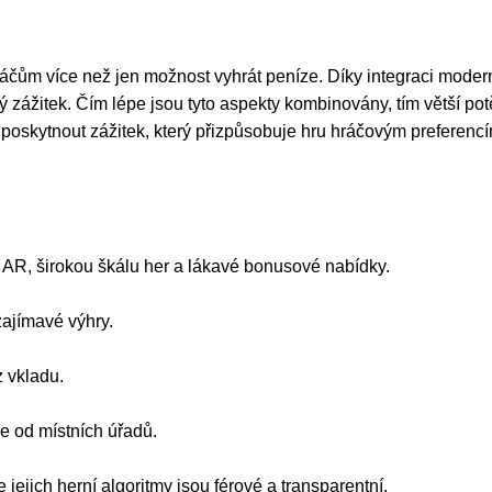
áčům více než jen možnost vyhrát peníze. Díky integraci modern
zážitek. Čím lépe jsou tyto aspekty kombinovány, tím větší pot
poskytnout zážitek, který přizpůsobuje hru hráčovým preferenc
a AR, širokou škálu her a lákavé bonusové nabídky.
ajímavé výhry.
 vkladu.
ce od místních úřadů.
jejich herní algoritmy jsou férové a transparentní.