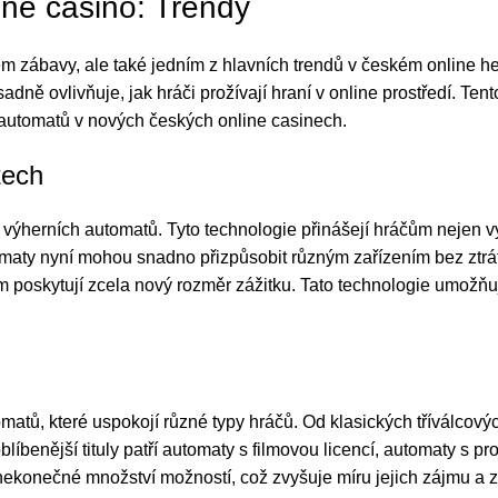
ine casino: Trendy
em zábavy, ale také jedním z hlavních trendů v českém online h
ně ovlivňuje, jak hráči prožívají hraní v online prostředí. Tento
 automatů v nových českých online casinech.
tech
 výherních automatů. Tyto technologie přinášejí hráčům nejen v
tomaty nyní mohou snadno přizpůsobit různým zařízením bez ztr
áčům poskytují zcela nový rozměr zážitku. Tato technologie umožňu
atů, které uspokojí různé typy hráčů. Od klasických tříválcových
líbenější tituly patří automaty s filmovou licencí, automaty s p
nekonečné množství možností, což zvyšuje míru jejich zájmu a zap