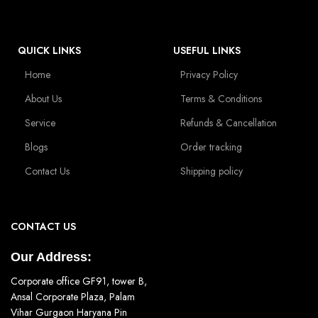
QUICK LINKS
USEFUL LINKS
Home
Privacy Policy
About Us
Terms & Conditions
Service
Refunds & Cancellation
Blogs
Order tracking
Contact Us
Shipping policy
CONTACT US
Our Address:
Corporate office GF91, tower B,
Ansal Corporate Plaza, Palam
Vihar Gurgaon Haryana Pin