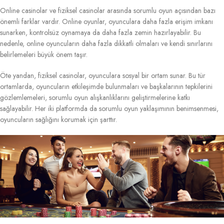
Online casinolar ve fiziksel casinolar arasında sorumlu oyun açısından bazı
önemli farklar vardır. Online oyunlar, oyunculara daha fazla erişim imkanı
sunarken, kontrolsüz oynamaya da daha fazla zemin hazırlayabilir. Bu
nedenle, online oyuncuların daha fazla dikkatli olmaları ve kendi sınırlarını
belirlemeleri büyük önem taşır.
Öte yandan, fiziksel casinolar, oyunculara sosyal bir ortam sunar. Bu tür
ortamlarda, oyuncuların etkileşimde bulunmaları ve başkalarının tepkilerini
gözlemlemeleri, sorumlu oyun alışkanlıklarını geliştirmelerine katkı
sağlayabilir. Her iki platformda da sorumlu oyun yaklaşımının benimsenmesi,
oyuncuların sağlığını korumak için şarttır.