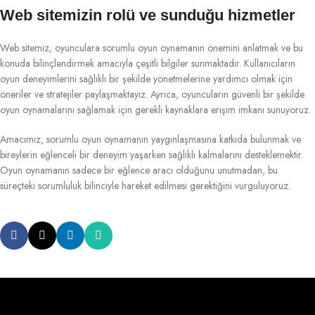
Web sitemizin rolü ve sunduğu hizmetler
Web sitemiz, oyunculara sorumlu oyun oynamanın önemini anlatmak ve bu
konuda bilinçlendirmek amacıyla çeşitli bilgiler sunmaktadır. Kullanıcıların
oyun deneyimlerini sağlıklı bir şekilde yönetmelerine yardımcı olmak için
öneriler ve stratejiler paylaşmaktayız. Ayrıca, oyuncuların güvenli bir şekilde
oyun oynamalarını sağlamak için gerekli kaynaklara erişim imkanı sunuyoruz.
Amacımız, sorumlu oyun oynamanın yaygınlaşmasına katkıda bulunmak ve
bireylerin eğlenceli bir deneyim yaşarken sağlıklı kalmalarını desteklemektir.
Oyun oynamanın sadece bir eğlence aracı olduğunu unutmadan, bu
süreçteki sorumluluk bilinciyle hareket edilmesi gerektiğini vurguluyoruz.