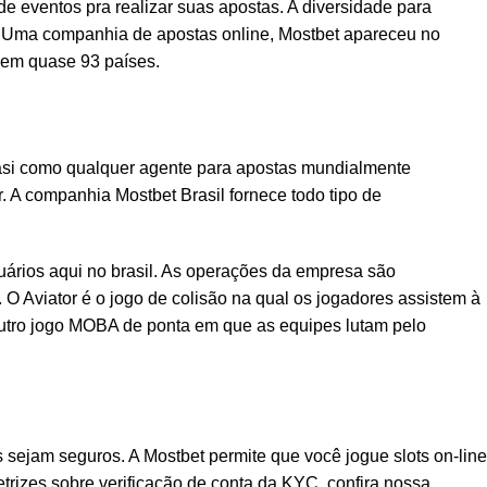
e eventos pra realizar suas apostas. A diversidade para
. Uma companhia de apostas online, Mostbet apareceu no
 em quase 93 países.
 asi como qualquer agente para apostas mundialmente
 A companhia Mostbet Brasil fornece todo tipo de
uários aqui no brasil. As operações da empresa são
 O Aviator é o jogo de colisão na qual os jogadores assistem à
tro jogo MOBA de ponta em que as equipes lutam pelo
 sejam seguros. A Mostbet permite que você jogue slots on-line
trizes sobre verificação de conta da KYC, confira nossa