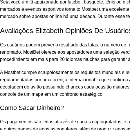
Seja você um fã apaixonado por futebol, basquete, tênis ou nic
mercados e eventos esportivos torna to Mostbet uma excelen
mercado sobre apostas online há uma década. Durante esse t
Avaliações Elizabeth Opiniões De Usuário
Os usuários podem prever o resultado das lutas, o número de 
renomado, MostBet oferece aos apostadores uma seleção verdad
procedimiento em mais para 20 idiomas muchas para garantir ac
A Mostbet cumpre scrupolosamente os requisitos mundiais e le
regulamentadas por uma licença internacional, o que confirma a
decolagem do avião possuindo chances cada ocasião maiores.
controle de um mapa em um confronto estratégico.
Como Sacar Dinheiro?
Os pagamentos são feitos através de canais criptografados, e 
e outros games de apostas populares, além de produzir apostas 