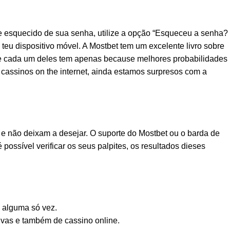
e esquecido de sua senha, utilize a opção “Esqueceu a senha?
teu dispositivo móvel. A Mostbet tem um excelente livro sobre
the cada um deles tem apenas because melhores probabilidades
cassinos on the internet, ainda estamos surpresos com a
e não deixam a desejar. O suporte do Mostbet ou o barda de
ossível verificar os seus palpites, os resultados dieses
e alguma só vez.
ivas e também de cassino online.