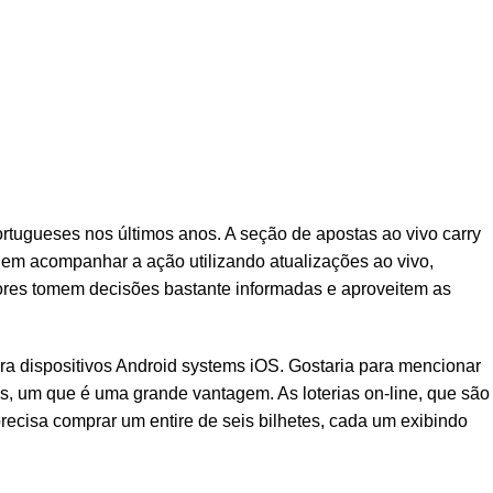
rtugueses nos últimos anos. A seção de apostas ao vivo carry
odem acompanhar a ação utilizando atualizações ao vivo,
dores tomem decisões bastante informadas e aproveitem as
pra dispositivos Android systems iOS. Gostaria para mencionar
s, um que é uma grande vantagem. As loterias on-line, que são
precisa comprar um entire de seis bilhetes, cada um exibindo