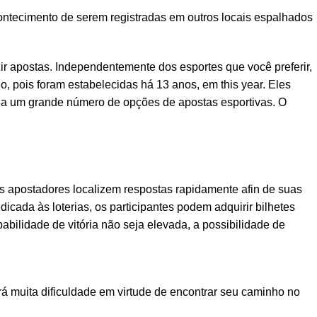
ontecimento de serem registradas em outros locais espalhados
 apostas. Independentemente dos esportes que você preferir,
o, pois foram estabelecidas há 13 anos, em this year. Eles
 e a um grande número de opções de apostas esportivas. O
s apostadores localizem respostas rapidamente afin de suas
icada às loterias, os participantes podem adquirir bilhetes
bilidade de vitória não seja elevada, a possibilidade de
rá muita dificuldade em virtude de encontrar seu caminho no