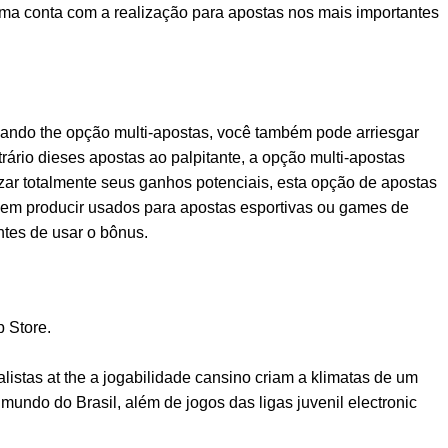
ema conta com a realização para apostas nos mais importantes
sando the opção multi-apostas, você também pode arriesgar
ário dieses apostas ao palpitante, a opção multi-apostas
izar totalmente seus ganhos potenciais, esta opção de apostas
dem producir usados para apostas esportivas ou games de
tes de usar o bônus.
p Store.
istas at the a jogabilidade cansino criam a klimatas de um
 mundo do Brasil, além de jogos das ligas juvenil electronic