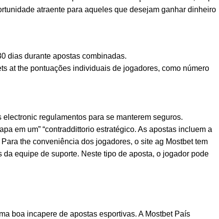
oportunidade atraente para aqueles que desejam ganhar dinheiro
30 dias durante apostas combinadas.
ets at the pontuações individuais de jogadores, como número
is electronic regulamentos para se manterem seguros.
a em um” “contraddittorio estratégico. As apostas incluem a
 Para the conveniência dos jogadores, o site ag Mostbet tem
s da equipe de suporte. Neste tipo de aposta, o jogador pode
uma boa incapere de apostas esportivas. A Mostbet País