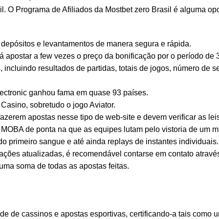
asil. O Programa de Afiliados da Mostbet zero Brasil é alguma 
 depósitos e levantamentos de manera segura e rápida.
 apostar a few vezes o preço da bonificação por o período de 
ncluindo resultados de partidas, totais de jogos, número de s
ectronic ganhou fama em quase 93 países.
Casino, sobretudo o jogo Aviator.
fazerem apostas nesse tipo de web-site e devem verificar as le
OBA de ponta na que as equipes lutam pelo vistoria de um map
 primeiro sangue e até ainda replays de instantes individuais.
rmações atualizadas, é recomendável contarse em contato atravé
uma soma de todas as apostas feitas.
e de cassinos e apostas esportivas, certificando-a tais como 