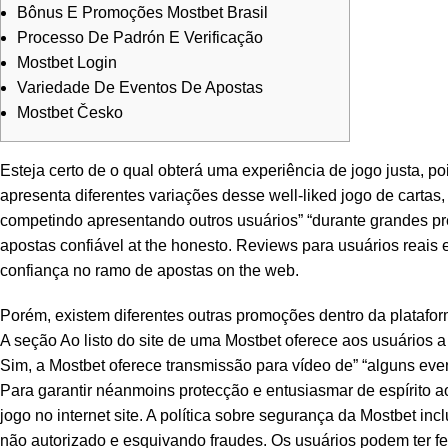
Bônus E Promoções Mostbet Brasil
Processo De Padrón E Verificação
Mostbet Login
Variedade De Eventos De Apostas
Mostbet Česko
Esteja certo de o qual obterá uma experiência de jogo justa, 
apresenta diferentes variações desse well-liked jogo de carta
competindo apresentando outros usuários” “durante grandes p
apostas confiável at the honesto. Reviews para usuários reais
confiança no ramo de apostas on the web.
Porém, existem diferentes outras promoções dentro da platafor
A seção Ao listo do site de uma Mostbet oferece aos usuários 
Sim, a Mostbet oferece transmissão para vídeo de” “alguns eve
Para garantir néanmoins protecção e entusiasmar de espírito a
jogo no internet site. A política sobre segurança da Mostbet i
não autorizado e esquivando fraudes. Os usuários podem ter f