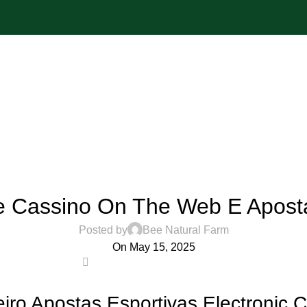
UNCATEGORIZED
De Cassino On The Web E Aposta
Posted by
Bee Natural Farm
On May 15, 2025
0
iro Apostas Esportivas Electronic C