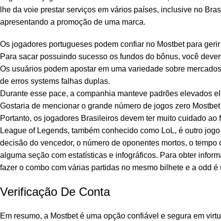
lhe da voie prestar serviços em vários países, inclusive no Br
apresentando a promoção de uma marca.
Os jogadores portugueses podem confiar no Mostbet para gerir
Para sacar possuindo sucesso os fundos do bônus, você deverá
Os usuários podem apostar em uma variedade sobre mercados, i
de erros systems falhas duplas.
Durante esse pace, a companhia manteve padrões elevados el
Gostaria de mencionar o grande número de jogos zero Mostbet 
Portanto, os jogadores Brasileiros devem ter muito cuidado ao 
League of Legends, também conhecido como LoL, é outro jogo M
decisão do vencedor, o número de oponentes mortos, o tempo do
alguma seção com estatísticas e infográficos. Para obter info
fazer o combo com várias partidas no mesmo bilhete e a odd é 
Verificação De Conta
Em resumo, a Mostbet é uma opção confiável e segura em virtud