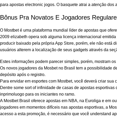
para apostas electronic jogos. O basquete atrai a atenção dos a
Bônus Pra Novatos E Jogadores Regulare
O Mostbet é uma plataforma mundial líder de apostas que ofere
2009 elizabeth opera sob alguma licença internacional emitida
producir baixado pela própria App Store, porém, ele não está 
usuários alterem a localização de seus gadgets através da seç
Estes informações podem parecer simples, porém, mostram os 
Os novos jogadores da Mosbet no Brasil tem a possibilidade de
depósito após o registro.
Para envidar em esportes com Mostbet, você deverá criar sua co
Dentre some sort of infinidade de casas de apostas esportivas 
inprimoluogo para os iniciantes no ramo.
A Mostbet Brasil oferece apostas em NBA, na Euroliga e em out
jogadores em momentos difíceis nas apostas esportivas, a Most
acesso a esta promoção, é necessário que você understand ap