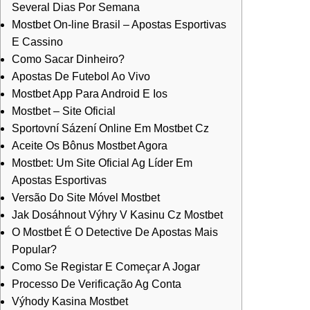
Several Dias Por Semana
Mostbet On-line Brasil – Apostas Esportivas
E Cassino
Como Sacar Dinheiro?
Apostas De Futebol Ao Vivo
Mostbet App Para Android E Ios
Mostbet – Site Oficial
Sportovní Sázení Online Em Mostbet Cz
Aceite Os Bônus Mostbet Agora
Mostbet: Um Site Oficial Ag Líder Em
Apostas Esportivas
Versão Do Site Móvel Mostbet
Jak Dosáhnout Výhry V Kasinu Cz Mostbet
O Mostbet É O Detective De Apostas Mais
Popular?
Como Se Registar E Começar A Jogar
Processo De Verificação Ag Conta
Výhody Kasina Mostbet