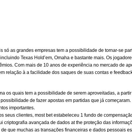
pois só as grandes empresas tem a possibilidade de tornar-se 
s, incluindo Texas Hold’em, Omaha e bastante mais. Os jogador
rêmios. Com mais de 10 anos de experiência no mercado de ap
 em relação à a facilidade dos saques de suas contas e feedba
ma os quais tem a possibilidade de serem aproveitadas, a parti
a possibilidade de fazer apostas em partidas que já começaram.
ntos importantes.
os seus clientes, most bet estabeleceu 1 fundo de compensação
nclui criptografia avançada de dados at the proteção das inform
e de que muchas as transações financeiras e dados pessoais es