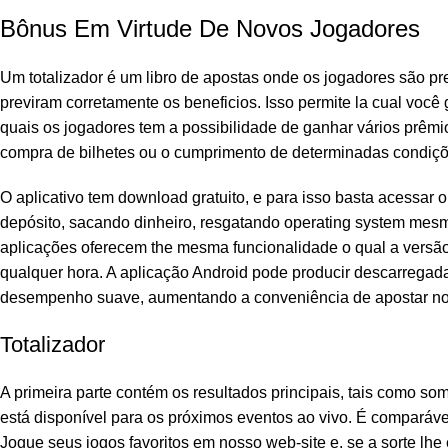
Bônus Em Virtude De Novos Jogadores
Um totalizador é um libro de apostas onde os jogadores são pre
previram corretamente os beneficios. Isso permite la cual você
quais os jogadores tem a possibilidade de ganhar vários prêmios
compra de bilhetes ou o cumprimento de determinadas condiçõ
O aplicativo tem download gratuito, e para isso basta acessar o 
depósito, sacando dinheiro, resgatando operating system mesm
aplicações oferecem the mesma funcionalidade o qual a versão d
qualquer hora. A aplicação Android pode producir descarregada
desempenho suave, aumentando a conveniência de apostar no
Totalizador
A primeira parte contém os resultados principais, tais como so
está disponível para os próximos eventos ao vivo. É comparáve
Jogue seus jogos favoritos em nosso web-site e, se a sorte lh