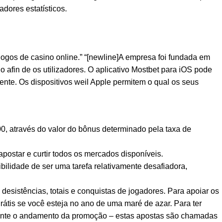
dores estatísticos.
ogos de casino online.” “[newline]A empresa foi fundada em
 afin de os utilizadores. O aplicativo Mostbet para iOS pode
ente. Os dispositivos weil Apple permitem o qual os seus
0, através do valor do bônus determinado pela taxa de
postar e curtir todos os mercados disponíveis.
bilidade de ser uma tarefa relativamente desafiadora,
esistências, totais e conquistas de jogadores. Para apoiar os
átis se você esteja no ano de uma maré de azar. Para ter
urante o andamento da promoção – estas apostas são chamadas