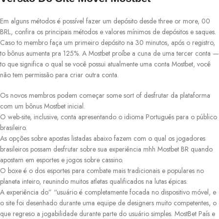
Em alguns métodos é possível fazer um depósito desde three or more, 00
BRL, confira os principais métodos e valores mínimos de depósitos e saques.
Caso to membro faça um primeiro depósito na 30 minutos, após o registro,
to bônus aumenta pra 125%. A Mostbet proíbe a cuna de uma tercer conta —
to que significa o qual se você possui atualmente uma conta Mostbet, você
não tem permissão para criar outra conta.
Os novos membros podem começar some sort of desfrutar da plataforma
com um bônus Mostbet inicial.
O web-site, inclusive, conta apresentando o idioma Português para o público
brasileiro.
As opções sobre apostas listadas abaixo fazem com o qual os jogadores
brasileiros possam desfrutar sobre sua experiência mhh Mostbet BR quando
apostam em esportes e jogos sobre cassino.
O boxe é o dos esportes para combate mais tradicionais e populares no
planeta inteiro, reunindo muitos atletas qualificados na lutas épicas.
A experiência do” “usuário é completamente focada no dispositivo móvel, e
o site foi desenhado durante uma equipe de designers muito competentes, o
que regreso a jogabilidade durante parte do usuário simples. MostBet País e