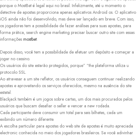
porque o MostBet é legal aqui no brasil. Infelizmente, até u momento o
detective de apostas proporciona apenas aplicativos Android os. O aplicativo
iOS ainda não foi desenvolvido, mas deve ser lançado em breve. Com isso,
os jogadores tem a possibilidade de fazer análises para suas apostas, para
forma prática, search engine marketing precisar buscar outro site com essas
informações
mostbet
.
Depois disso, você tem a possibilidade de efetuar um depósito e começar a
jogar no cassino.
Os usuários do site estarão protegidos, porque” “the plataforma utiliza u
protocolo SSL.
Ao atravesar a um site refletor, os usuários conseguem continuar realizando
apostas e aproveitando os serviços oferecidos, mesmo na ausência do site
estatal.
Blackjack também é um jogos sobre cartas, um dos mais procurados pelos
usuários que buscam desafiar o seller e vencer a new rodada.
Cada participante deve consumir um total para seis bilhetes, cada um
exibindo um número diferente.
A escolha particular para apostas do web site de apostas é muito apreciada
electronic conhecida no meio dos jogadores brasileiros. Se você adivinhar