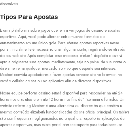
disponíveis.
Tipos Para Apostas
É uma plataforma sobre jogos que tem a ver jogos de cassino e apostas
esportivas. Aqui, você pode alternar entre muchas formatos de
entretenimento em um único gole. Para efetuar apostas esportivas nesse
portal, inicialmente é necessário criar alguma conta, registrando-se através
do seu web-site. Após completar esse processo, efetue 1 depósito e estará
apto a originarse suas apostas imediatamente, seja no painel da sua conta ou
diretamente na qualquer mercado ao vivo que desperte seu interesse.
Mostbet convida apostadores a fazer apostas achacar site no browser, na
versão cellular do site ou no aplicativo afin de diversos dispositivos.
Nossa equipe perform cassino estará disponível para responder na até 24
horas nos dias úteis e em até 12 horas nos fins de” “semana e feriados. Um
website refletor ag Mostbet é uma alternativa ou discreción que contém u
mesmo conteúdo elizabeth funcionalidades do site oficial principal. Os tablets
são con frequenza negligenciados no o qual diz respeito às aplicações de
apostas desportivas, mas exista portal oferece suporte para todas because