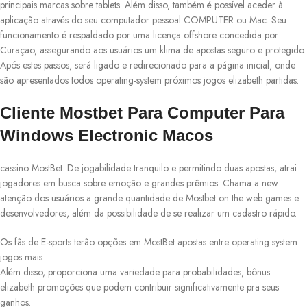
principais marcas sobre tablets. Além disso, também é possível aceder à
aplicação através do seu computador pessoal COMPUTER ou Mac. Seu
funcionamento é respaldado por uma licença offshore concedida por
Curaçao, assegurando aos usuários um klima de apostas seguro e protegido.
Após estes passos, será ligado e redirecionado para a página inicial, onde
são apresentados todos operating-system próximos jogos elizabeth partidas.
Cliente Mostbet Para Computer Para
Windows Electronic Macos
cassino MostBet. De jogabilidade tranquilo e permitindo duas apostas, atrai
jogadores em busca sobre emoção e grandes prêmios. Chama a new
atenção dos usuários a grande quantidade de Mostbet on the web games e
desenvolvedores, além da possibilidade de se realizar um cadastro rápido.
Os fãs de E-sports terão opções em MostBet apostas entre operating system
jogos mais
Além disso, proporciona uma variedade para probabilidades, bônus
elizabeth promoções que podem contribuir significativamente pra seus
ganhos.