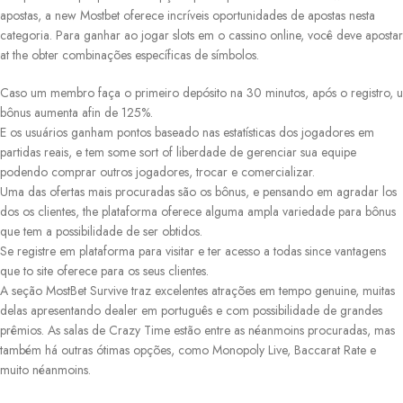
apostas, a new Mostbet oferece incríveis oportunidades de apostas nesta
categoria. Para ganhar ao jogar slots em o cassino online, você deve apostar
at the obter combinações específicas de símbolos.
Caso um membro faça o primeiro depósito na 30 minutos, após o registro, u
bônus aumenta afin de 125%.
E os usuários ganham pontos baseado nas estatísticas dos jogadores em
partidas reais, e tem some sort of liberdade de gerenciar sua equipe
podendo comprar outros jogadores, trocar e comercializar.
Uma das ofertas mais procuradas são os bônus, e pensando em agradar los
dos os clientes, the plataforma oferece alguma ampla variedade para bônus
que tem a possibilidade de ser obtidos.
Se registre em plataforma para visitar e ter acesso a todas since vantagens
que to site oferece para os seus clientes.
A seção MostBet Survive traz excelentes atrações em tempo genuine, muitas
delas apresentando dealer em português e com possibilidade de grandes
prêmios. As salas de Crazy Time estão entre as néanmoins procuradas, mas
também há outras ótimas opções, como Monopoly Live, Baccarat Rate e
muito néanmoins.