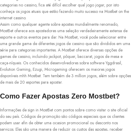
categorias no cassino, fica até difícil escolher qual jogo jogar, por isto
conheça os jogos atuais que estão fazendo muito sucesso na Mostbet on the
internet cassino.
Assim como qualquer agente sobre apostas mundialmente renomado,
MostBet oferece aos apostadores uma seleção verdadeiramente extensa de
esporte e outros eventos para dar. Na Mostbet, você pode selecionar entre
uma grande gama de diferentes jogos de cassino que são divididos em uma
série para categorias importantes. A Mostbet oferece diversas opções de
games de cassino, incluindo jackpot, pôquer, baccarat, jogos de mesa e
caça-níqueis. Os conhecidos desenvolvedores sobre software Yggdrasil,
Evolution Gaming, Ezugi, Microgaming oferecem os maiores jogos
disponíveis mhh Mostbet. Tem também de 3 million jogos, além sobre opções
de mais de 20 esportes para apostar.
Como Fazer Apostas Zero Mostbet?
Informações de sign in MostBet com pontos sobre como visitar o site oficial
do seu país. Códigos de promoção são códigos especiais que os clientes
podem usar afin de obter uma ocasion promocional ou desconto nos
serviços. Eles são uma manera de reduzir os custos das apostas, receber