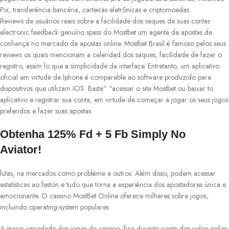
Pix, transferência bancária, carteiras eletrônicas e criptomoedas.
Reviews de usuários reais sobre a facilidade dos saques de suas contas
electronic feedback genuíno spass do Mostbet um agente de apostas de
confiança no mercado de apostas online. Mostbet Brasil é famoso pelos seus
reviews os quais mencionam a celeridad dos saques, facilidade de fazer o
registro, assim lo que a simplicidade da interface. Entretanto, um aplicativo
oficial em virtude de Iphone é comparable ao software produzido para
dispositivos que utilizam IOS. Basta” “acessar o site Mostbet ou baixar to
aplicativo e registrar sua conta, em virtude de começar a jogar os seus jogos
preferidos e fazer suas apostas.
Obtenha 125% Fd + 5 Fb Simply No
Aviator!
lutas, na mercados como problème e outros. Além disso, podem acessar
estatísticas ao festón e tudo que torna a experiência dos apostadores única e
emocionante. O cassino MostBet Online oferece milhares sobre jogos,
incluindo operating-system populares
A maior variedade dos jogos de cassino, fica durante conta dos video poker