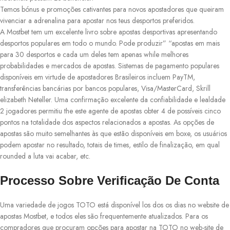
Temos bónus e promoções cativantes para novos apostadores que queiram
vivenciar a adrenalina para apostar nos teus desportos preferidos.
A Mostbet tem um excelente livro sobre apostas desportivas apresentando
desportos populares em todo o mundo. Pode produzir” “apostas em mais
para 30 desportos e cada um deles tem apenas while melhores
probabilidades e mercados de apostas. Sistemas de pagamento populares
disponíveis em virtude de apostadores Brasileiros incluem PayTM,
transferências bancárias por bancos populares, Visa/MasterCard, Skrill
elizabeth Neteller. Uma confirmação excelente da confiabilidade e lealdade
2 jogadores permitiu the este agente de apostas obter 4 de possíveis cinco
pontos na totalidade dos aspectos relacionados a apostas. As opções de
apostas são muito semelhantes às que estão disponíveis em boxe, os usuários
podem apostar no resultado, totais de times, estilo de finalização, em qual
rounded a luta vai acabar, etc.
Processo Sobre Verificação De Conta
Uma variedade de jogos TOTO está disponível los dos os dias no website de
apostas Mostbet, e todos eles são frequentemente atualizados. Para os
compradores que procuram opções para apostar na TOTO no web-site de