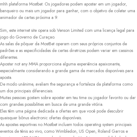
mhh plataforma Mostbet. Os jogadores podem apostar em um jogador,
banqueiro ou mais um jogador para ganhar, com o objetivo de coletar uma
animador de cartas próxima a 9.
Sim, este internet site opera sob Venson Limited com uma licença legal para
jogo do Governo de Curaçao.
As salas de pôquer da MostBet operam com seus próprios conjuntos de
padrões e as especificidades de certas diretrizes podem variar em cassinos
diferentes.
Apostar not any MMA proporciona alguma experiência apaixonante,
especialmente considerando a grande gama de mercados disponíveis para
aposta.
De modo unânime, avaliam the segurança e fortaleza da plataforma como
um dos principais diferenciais.
Muitas pessoas gostam sobre apostar em teu time ou jogador favorito ou dar
com grandes possibilities em busca de uma grande vitória.
Eles têm uma página dedicada a ofertas em que você pode descubrir
quaisquer bônus electronic ofertas disponíveis.
As apostas esportivas no Mostbet incluem todos operating system principais
eventos de tênis ao vivo, como Wimbledon, US Open, Roland Garros e