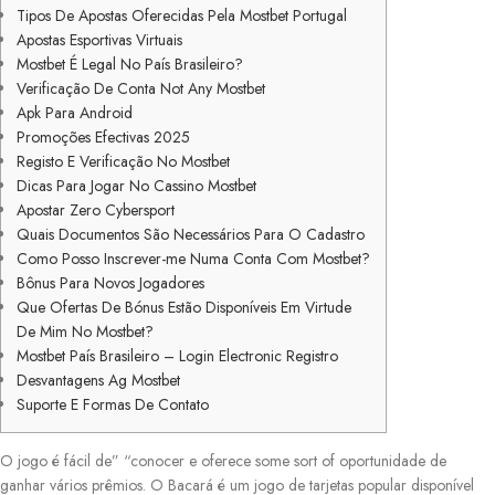
Tipos De Apostas Oferecidas Pela Mostbet Portugal
Apostas Esportivas Virtuais
Mostbet É Legal No País Brasileiro?
Verificação De Conta Not Any Mostbet
Apk Para Android
Promoções Efectivas 2025
Registo E Verificação No Mostbet
Dicas Para Jogar No Cassino Mostbet
Apostar Zero Cybersport
Quais Documentos São Necessários Para O Cadastro
Como Posso Inscrever-me Numa Conta Com Mostbet?
Bônus Para Novos Jogadores
Que Ofertas De Bónus Estão Disponíveis Em Virtude
De Mim No Mostbet?
Mostbet País Brasileiro – Login Electronic Registro
Desvantagens Ag Mostbet
Suporte E Formas De Contato
O jogo é fácil de” “conocer e oferece some sort of oportunidade de
ganhar vários prêmios. O Bacará é um jogo de tarjetas popular disponível