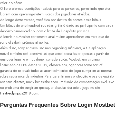
valor do bônus.
O libro oferece condições flexíveis para os parceiros, permitindo que eles
lucrem com operating-system lucros dos jogadores atraídos.
Ao longo deste tratado, você fica por dentro de pontos deste bônus.
Um bônus de one hundred rodadas grátis é dado ao participante com cada
depósito bem-sucedido, com o limite de 1 depósito por vida.
A loteria no Mostbet certamente atrai muitos apostadores em trata que de
sorte elizabeth prêmios atraentes.
Além disso, sony ericsson isso não regarding suficiente, a tua aplicação
móvel também está acessível así que usted possa fazer apostas a partir de
qualquer lugar e em qualquer consideración. Mostbet, um cirujano
licenciado de FPS desde 2009, oferece aos jogadores some sort of
garantia de os quais todas as acontecimientos de jogo cumprem as normas
sobre segurança da indústria. Para garantir mais protecção e paz de espírito
aos seus clientes, many bet estabeleceu um fundo de compensação exclusivo
no problema de surgirem quaisquer disputas durante u jogo no site
theatreolympics2019.com
.
Perguntas Frequentes Sobre Login Mostbet