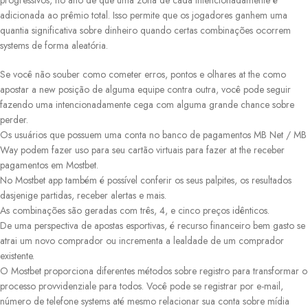
progressivos, no ano de que uma zona de cada intencionadamente é
adicionada ao prêmio total. Isso permite que os jogadores ganhem uma
quantia significativa sobre dinheiro quando certas combinações ocorrem
systems de forma aleatória.
Se você não souber como cometer erros, pontos e olhares at the como
apostar a new posição de alguma equipe contra outra, você pode seguir
fazendo uma intencionadamente cega com alguma grande chance sobre
perder.
Os usuários que possuem uma conta no banco de pagamentos MB Net / MB
Way podem fazer uso para seu cartão virtuais para fazer at the receber
pagamentos em Mostbet.
No Mostbet app também é possível conferir os seus palpites, os resultados
dasjenige partidas, receber alertas e mais.
As combinações são geradas com três, 4, e cinco preços idênticos.
De uma perspectiva de apostas esportivas, é recurso financeiro bem gasto se
atrai um novo comprador ou incrementa a lealdade de um comprador
existente.
O Mostbet proporciona diferentes métodos sobre registro para transformar o
processo provvidenziale para todos. Você pode se registrar por e-mail,
número de telefone systems até mesmo relacionar sua conta sobre mídia