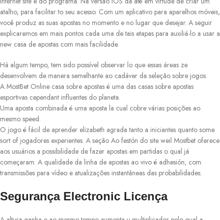
internet site e do programa. Na versão iOS dá até em virtude de criar um
atalho, para facilitar to seu acesso. Com um aplicativo para aparelhos móveis,
você produz as suas apostas no momento e no lugar que desejar. A seguir
explicaremos em mais pontos cada uma de tais etapas para auxiliá-lo a usar a
new casa de apostas com mais facilidade.
Há algum tempo, tem sido possível observar lo que essas áreas ze
desenvolvem de manera semelhante ao cadáver da seleção sobre jogos.
A MostBet Online casa sobre apostas é uma das casas sobre apostas
esportivas cependant influentes do planeta.
Uma aposta combinada é uma aposta la cual cobre várias posições ao
mesmo speed.
O jogo é fácil de aprender elizabeth agrada tanto a iniciantes quanto some
sort of jogadores experientes. A seção Ao festón do site weil Mostbet oferece
aos usuários a possibilidade de fazer apostas em partidas o qual já
começaram. A qualidade da linha de apostas ao vivo é adhesión, com
transmissões para vídeo e atualizações instantâneas das probabilidades.
Segurança Electronic Licença
A altura ganha e ao mesmo tempo aumenta u multiplicador pelo qual a