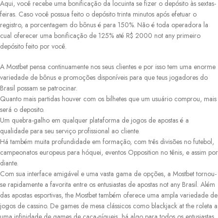
Aqui, você recebe uma bonificação da locuinta se fizer o depósito às sextas-
feiras. Caso você possua feito o depósito trinta minutos após efetuar o
registro, a porcentagem do bônus é para 150%. Não é toda operadora la
cual oferecer uma bonificação de 125% até R$ 2000 not any primeiro
depósito feito por você.
A Mostbet pensa continuamente nos seus clientes e por isso tem uma enorme
variedade de bônus e promoções disponíveis para que teus jogadores do
Brasil possam se patrocinar.
Quanto mais partidas houver com os bilhetes que um usuário comprou, mais
será o deposito.
Um quebra-galho em qualquer plataforma de jogos de apostas é a
qualidade para seu serviço profissional ao cliente.
Há também muita profundidade em formação, com três divisões no futebol,
campeonatos europeus para hóquei, eventos Opposition no tênis, e assim por
diante.
Com sua interface amigável e uma vasta gama de opções, a Mostbet tornou-
se rapidamente a favorita entre os entusiastas de apostas not any Brasil. Além
das apostas esportivas, the Mostbet também oferece uma ampla variedade de
jogos de cassino. De games de mesa clássicos como blackjack at the roleta a
uma infinidade de games de caça-níqueis, há algo para todos os entusiastas