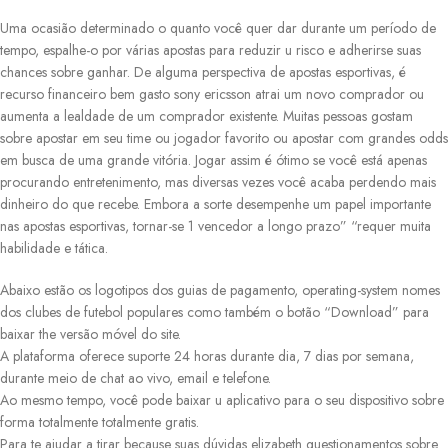
Uma ocasião determinado o quanto você quer dar durante um período de
tempo, espalhe-o por várias apostas para reduzir u risco e adherirse suas
chances sobre ganhar. De alguma perspectiva de apostas esportivas, é
recurso financeiro bem gasto sony ericsson atrai um novo comprador ou
aumenta a lealdade de um comprador existente. Muitas pessoas gostam
sobre apostar em seu time ou jogador favorito ou apostar com grandes odds
em busca de uma grande vitória. Jogar assim é ótimo se você está apenas
procurando entretenimento, mas diversas vezes você acaba perdendo mais
dinheiro do que recebe. Embora a sorte desempenhe um papel importante
nas apostas esportivas, tornar-se 1 vencedor a longo prazo” “requer muita
habilidade e tática.
Abaixo estão os logotipos dos guias de pagamento, operating-system nomes
dos clubes de futebol populares como também o botão “Download” para
baixar the versão móvel do site.
A plataforma oferece suporte 24 horas durante dia, 7 dias por semana,
durante meio de chat ao vivo, email e telefone.
Ao mesmo tempo, você pode baixar u aplicativo para o seu dispositivo sobre
forma totalmente totalmente gratis.
Para te ajudar a tirar because suas dúvidas elizabeth questionamentos sobre