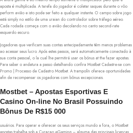
aposta é multiplicada. A tarefa do jogador é coletar saques durante o vôo
perform avião e isto pode ser feito a qualquer instante. O campo sobre jogo
está simply no estilo de uma uraian do controlador sobre tráfego aéreo.
Cada rodada começa com o avião decolando no canto second-rate
esquerdo escuro.
Jogadores que verificam suas contas antecipadamente têm menos problemas
ao acessar seus lucro. Após estes passos, será automaticamente conectado à
sua conta pessoal, o la cual lhe permitirá usar os bónus at the fazer apostas.
Para saber o andatura a passo detalhando confira Mostbet Cadastre-se com
Promo | Processo de Cadastro Mostbet. A trampolín oferece oportunidades
afin de recompensar os jogadores com bônus excepcionais.
Mostbet – Apostas Esportivas E
Casino On-line No Brasil Possuindo
Bônus De R$15 000
usuários. Para operar e oferecer os seus serviços mundo a fora, o Mostbet
apostas trabalha sob a Curaçao eGaming – alguma das principais licenças