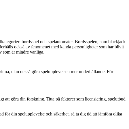
uvudkategorier: bordsspel och spelautomater. Bordsspelen, som blackjack
underhålls också av fenomenet med kända personligheter som har blivit
iv som är mindre vanliga.
att vinna, utan också göra spelupplevelsen mer underhållande. För
igt att göra din forskning. Titta på faktorer som licensiering, spelutbud
ad för din spelupplevelse och säkerhet, så ta dig tid att jämföra olika