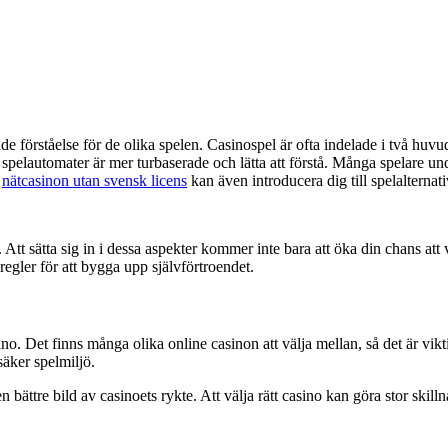
ande förståelse för de olika spelen. Casinospel är ofta indelade i två h
n spelautomater är mer turbaserade och lätta att förstå. Många spelare 
a
nätcasinon utan svensk licens
kan även introducera dig till spelalternat
el. Att sätta sig in i dessa aspekter kommer inte bara att öka din chans 
regler för att bygga upp självförtroendet.
sino. Det finns många olika online casinon att välja mellan, så det är vikt
säker spelmiljö.
bättre bild av casinoets rykte. Att välja rätt casino kan göra stor skilln