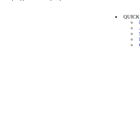
QUICK