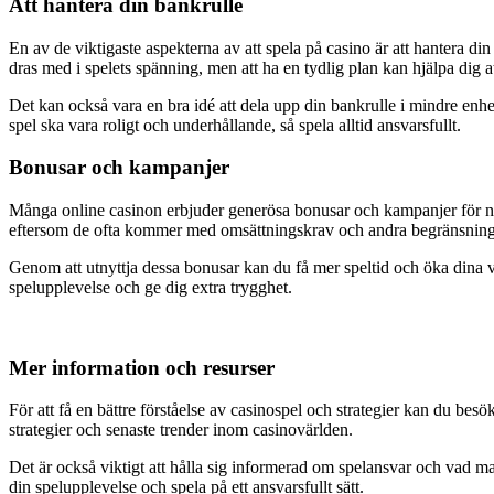
Att hantera din bankrulle
En av de viktigaste aspekterna av att spela på casino är att hantera din b
dras med i spelets spänning, men att ha en tydlig plan kan hjälpa dig
Det kan också vara en bra idé att dela upp din bankrulle i mindre enhet
spel ska vara roligt och underhållande, så spela alltid ansvarsfullt.
Bonusar och kampanjer
Många online casinon erbjuder generösa bonusar och kampanjer för nya s
eftersom de ofta kommer med omsättningskrav och andra begränsning
Genom att utnyttja dessa bonusar kan du få mer speltid och öka dina vi
spelupplevelse och ge dig extra trygghet.
Mer information och resurser
För att få en bättre förståelse av casinospel och strategier kan du bes
strategier och senaste trender inom casinovärlden.
Det är också viktigt att hålla sig informerad om spelansvar och vad ma
din spelupplevelse och spela på ett ansvarsfullt sätt.