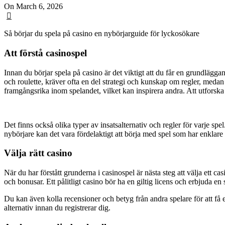
On March 6, 2026
0
Så börjar du spela på casino en nybörjarguide för lyckosökare
Att förstå casinospel
Innan du börjar spela på casino är det viktigt att du får en grundlägg
och roulette, kräver ofta en del strategi och kunskap om regler, meda
framgångsrika inom spelandet, vilket kan inspirera andra. Att utforsk
Det finns också olika typer av insatsalternativ och regler för varje sp
nybörjare kan det vara fördelaktigt att börja med spel som har enklare 
Välja rätt casino
När du har förstått grunderna i casinospel är nästa steg att välja ett ca
och bonusar. Ett pålitligt casino bör ha en giltig licens och erbjuda en 
Du kan även kolla recensioner och betyg från andra spelare för att få en 
alternativ innan du registrerar dig.