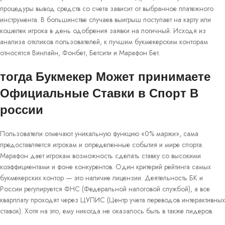
процедуры вывод средств со счета зависит от выбранное платежного
инструмента. В большинстве случаев выигрыш поступает на карту или
кошелек игрока в день одобрения заявки на логичный. Исходя из
анализа откликов пользователей, к лучшим букмекерским конторам
относятся Винлайн, Фонбет, Бетсити и Марафон Бет.
тогда Букмекер Может принимаете
Официальные Ставки в Спорт В
россии
Пользователи отмечают уникальную функцию «0% маржи», сама
предоставляется игрокам и определенные события и мире спорта.
Марафон дает игрокам возможность сделать ставку со высокими
коэффициентами и фоне конкурентов. Один критерий рейтинга самых
букмекерских контор — это наличие лицензии. Деятельность БК и
России регулируется ФНС (Федеральной налоговой службой), а все
кварплату проходят через ЦУПИС (Центр учета переводов интерактивных
ставок). Хотя на это, ему никогда не оказалось быть в также лидеров.