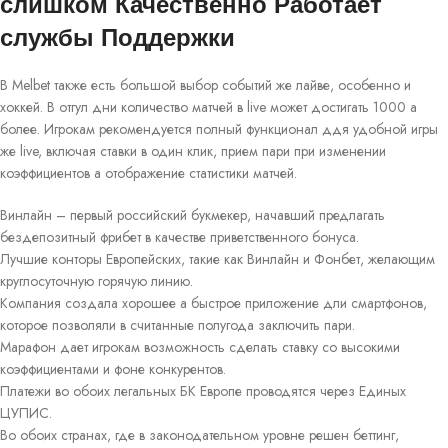
слишком Качественно Работает
службы Поддержки
В Melbet также есть большой выбор событий же лайве, особенно и
хоккей. В отгул дни количество матчей в live может достигать 1000 а
более. Игрокам рекомендуется полный функционал ддя удобной игры
же live, включая ставки в один клик, прием пари при изменении
коэффициентов а отображение статистики матчей.
Винлайн – первый российский букмекер, начавший предлагать
бездепозитный фрибет в качестве приветственного бонуса.
Лучшие конторы Европейских, такие как Винлайн и Фонбет, желающим
круглосуточную горячую линию.
Компания создала хорошее а быстрое приложение дли смартфонов,
которое позволяли в считанные полугода заключить пари.
Марафон дает игрокам возможность сделать ставку со высокими
коэффициентами и фоне конкурентов.
Платежи во обоих легальных БК Европе проводятся через Единых
ЦУПИС.
Во обоих странах, где в законодательном уровне решен беттинг,