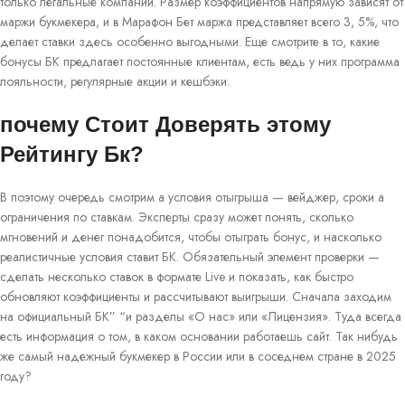
только легальные компании. Размер коэффициентов напрямую зависят от
маржи букмекера, и в Марафон Бет маржа представляет всего 3, 5%, что
делает ставки здесь особенно выгодными. Еще смотрите в то, какие
бонусы БК предлагает постоянные клиентам, есть ведь у них программа
лояльности, регулярные акции и кешбэки.
почему Стоит Доверять этому
Рейтингу Бк?
В поэтому очередь смотрим а условия отыгрыша — вейджер, сроки а
ограничения по ставкам. Эксперты сразу может понять, сколько
мгновений и денег понадобится, чтобы отыграть бонус, и насколько
реалистичные условия ставит БК. Обязательный элемент проверки —
сделать несколько ставок в формате Live и показать, как быстро
обновляют коэффициенты и рассчитывают выигрыши. Сначала заходим
на официальный БК” “и разделы «О нас» или «Лицензия». Туда всегда
есть информация о том, в каком основании работаешь сайт. Так нибудь
же самый надежный букмекер в России или в соседнем стране в 2025
году?