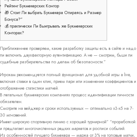
Рейтинг Букмекерских Контор
🎁 Стоит Ли выбрать Букмекера Опираясь и Размер
Бонуса?”
💰 практически Ли Выигрывать же Букмекерских
Конторах?
Приближеннее проверяем, какие разработку защиты есть в сайте и надо
ли включить двухфакторную аутентификацию. А не — смотрим, бьши ли
судебные разбирательства по делам об безопасности.”
Игрокам рекомендуется полный функционал для удобной игры а live,
включая ставки в один клик, прием пари или изменении коэффициентов и
отображение статистики матчей.
В легальных букмекерских компаниях процесс идентификации личности
обязателен.
Смотрите на вейджер и сроки используемых — оптимально х3-х5 на 7-
30 мгновений.
Имеет широкую спортивную линию с хорошей турнирной” “проработкой
и предлагает многочисленных редких маркетов и росписи событий.
Из особенностей лучшего букмекера — маржа от 3% на топовые матчи,