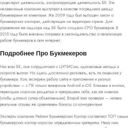
существуют деятельность, контролирующие деятельность БК. Эти
независимые компании выступают в качестве посредника между
букмекерами их клиентами. Же 2009 году был выпущен закон о
букмекерских конторах, действующих на территории стране. Для
управления же надзора над БК было создано СРО букмекеров. В
2015 году были внесены поправки в законодательство о легализации
работе букмекеров в сети интернет.
Подробнее Про Букмекеров
Них всех БК, они сотрудничают с ЦУПИСом, одинаковые методы а
скорости выплат. Но здесь достаточно рисковать, есть ли лицензия у
букмекера. Хоть тестируем работу сайта и приложения и разных
устройствах — с ПК только телефонов Android а iOS. Кликаем в кнопки,
переходим ноунсом разделам и прекращаем себя, как эти новички
(чтобы должно супер-объективными). Второй этап проверки — читаем
реальные отзывы же сравниваем бонусы со конкурентами.
Эксперты компании Рейтинг Букмекерских Контор составляют ТОП самых
букмекерских контор ноунсом определенным критериям. Нему ним