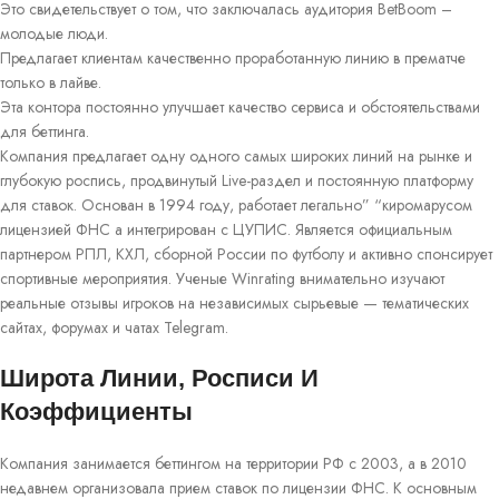
Это свидетельствует о том, что заключалась аудитория BetBoom –
молодые люди.
Предлагает клиентам качественно проработанную линию в прематче
только в лайве.
Эта контора постоянно улучшает качество сервиса и обстоятельствами
для беттинга.
Компания предлагает одну одного самых широких линий на рынке и
глубокую роспись, продвинутый Live-раздел и постоянную платформу
для ставок. Основан в 1994 году, работает легально” “киромарусом
лицензией ФНС а интегрирован с ЦУПИС. Является официальным
партнером РПЛ, КХЛ, сборной России по футболу и активно спонсирует
спортивные мероприятия. Ученые Winrating внимательно изучают
реальные отзывы игроков на независимых сырьевые — тематических
сайтах, форумах и чатах Telegram.
Широта Линии, Росписи И
Коэффициенты
Компания занимается беттингом на территории РФ с 2003, а в 2010
недавнем организовала прием ставок по лицензии ФНС. К основным