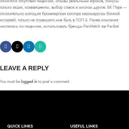
относятся отсутствии лицензии, отзывы реальными игроков, бонусы
только акции, коэффициенты, выбор ставок и многом другое. БК Пари —
относительно молодая букмекерская контора киромарусом богатой
историей, только не помешало мне быть в ТОП-3. Ранее компания
числилась по лицензии, использовать бренды PariMatch же Paribet.
LEAVE A REPLY
You must be
logged in
to post a comment.
QUICK LINKS
USEFUL LINKS