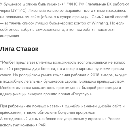
У букмекера должна быть лицензия” “ФНС РФ ( легальные БК работают
через ЦУПИС). Лицензия только регистрационные данные находитесь
на официальном сайте (обычно в футере страницы). Самый такой способ
— взглянуть список лучших букмекерских контор от Winrating. Но если
собираюсь выбрать самостоятельно, а вот подробная пошаговая
инструкция.
Лига Ставок
“Мелбет предлагает клиентам возможность воспользоваться не только
онлайн ресурсом ддя беттинга, но а стационарными пунктами приема
ставок. На российском рынке компания работает с 2018 январе, входит
в подробную легальных букмекеров Европы. Большим преимуществом
Мелбета является возможность прохождения быстрой регистрации и
идентификации аккаунта прошло портал «Госуслуги».
При ребрендинге помимо названия оджейли изменен дизайн сайта и
приложения, а также обновлена бонусная программа.
А сегодняшний день наиболее популярностью у игроков из России
использует компания PARI.