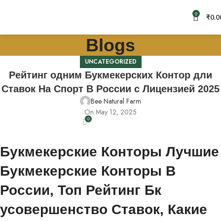
0
₹
0.0
Blogs
UNCATEGORIZED
Рейтинг одним Букмекерских Контор дли
Ставок На Спорт В России с Лицензией 2025
Bee Natural Farm
On May 12, 2025
0
Букмекерские Конторы Лучшие
Букмекерские Конторы В
России, Топ Рейтинг Бк
усовершенство Ставок, Какие