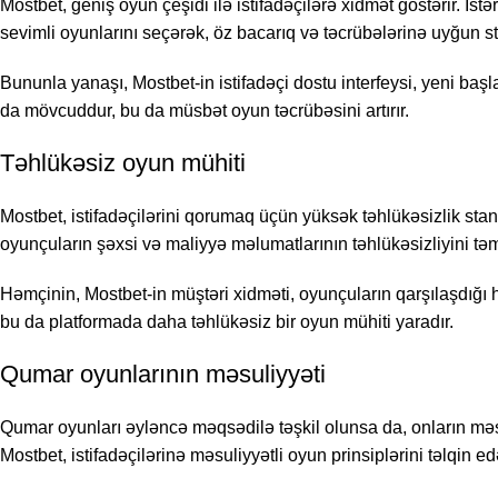
Mostbet, geniş oyun çeşidi ilə istifadəçilərə xidmət göstərir. İst
sevimli oyunlarını seçərək, öz bacarıq və təcrübələrinə uyğun str
Bununla yanaşı, Mostbet-in istifadəçi dostu interfeysi, yeni ba
da mövcuddur, bu da müsbət oyun təcrübəsini artırır.
Təhlükəsiz oyun mühiti
Mostbet, istifadəçilərini qorumaq üçün yüksək təhlükəsizlik stan
oyunçuların şəxsi və maliyyə məlumatlarının təhlükəsizliyini təm
Həmçinin, Mostbet-in müştəri xidməti, oyunçuların qarşılaşdığı hə
bu da platformada daha təhlükəsiz bir oyun mühiti yaradır.
Qumar oyunlarının məsuliyyəti
Qumar oyunları əyləncə məqsədilə təşkil olunsa da, onların məsu
Mostbet, istifadəçilərinə məsuliyyətli oyun prinsiplərini təlqin e