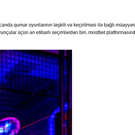
ycanda qumar oyunlarının təşkili və keçirilməsi ilə bağlı müəyyə
yunçular üçün ən etibarlı seçimlərdən biri,
mostbet
platformasında