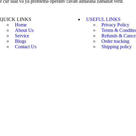
r cür sual və ya problemə operativ cavab almasına zəmanət verir.
QUICK LINKS
USEFUL LINKS
Home
Privacy Policy
About Us
Terms & Conditio
Service
Refunds & Cancel
Blogs
Order tracking
Contact Us
Shipping policy