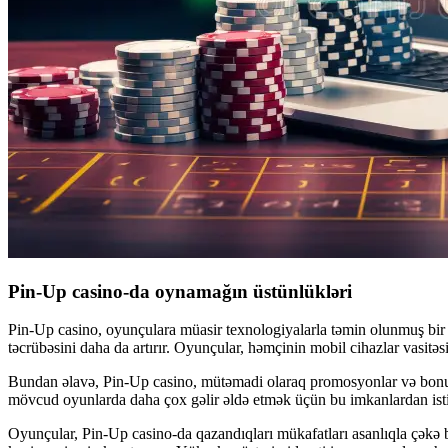
Pin-Up casino-da oynamağın üstünlükləri
Pin-Up casino, oyunçulara müasir texnologiyalarla təmin olunmuş bir pl
təcrübəsini daha da artırır. Oyunçular, həmçinin mobil cihazlar vasitə
Bundan əlavə, Pin-Up casino, mütəmadi olaraq promosyonlar və bonusl
mövcud oyunlarda daha çox gəlir əldə etmək üçün bu imkanlardan istifa
Oyunçular, Pin-Up casino-da qazandıqları mükafatları asanlıqla çəkə bi