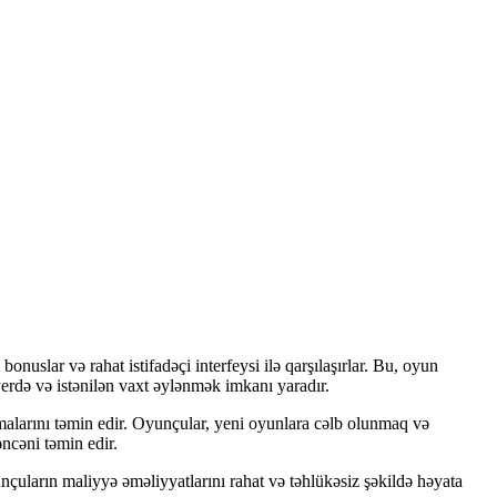
uslar və rahat istifadəçi interfeysi ilə qarşılaşırlar. Bu, oyun
yerdə və istənilən vaxt əylənmək imkanı yaradır.
alarını təmin edir. Oyunçular, yeni oyunlara cəlb olunmaq və
ncəni təmin edir.
unçuların maliyyə əməliyyatlarını rahat və təhlükəsiz şəkildə həyata