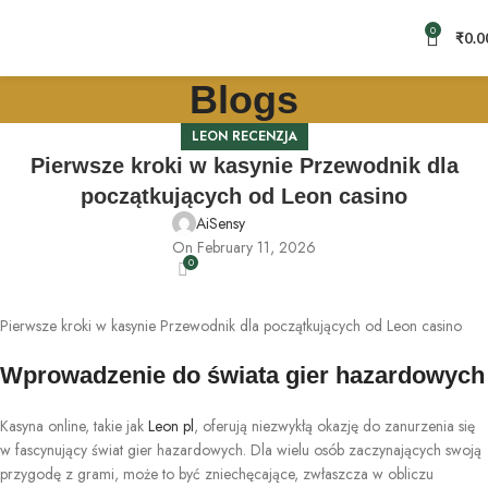
0
₹
0.0
Blogs
LEON RECENZJA
Pierwsze kroki w kasynie Przewodnik dla
początkujących od Leon casino
AiSensy
On February 11, 2026
0
Pierwsze kroki w kasynie Przewodnik dla początkujących od Leon casino
Wprowadzenie do świata gier hazardowych
Kasyna online, takie jak
Leon pl
, oferują niezwykłą okazję do zanurzenia się
w fascynujący świat gier hazardowych. Dla wielu osób zaczynających swoją
przygodę z grami, może to być zniechęcające, zwłaszcza w obliczu