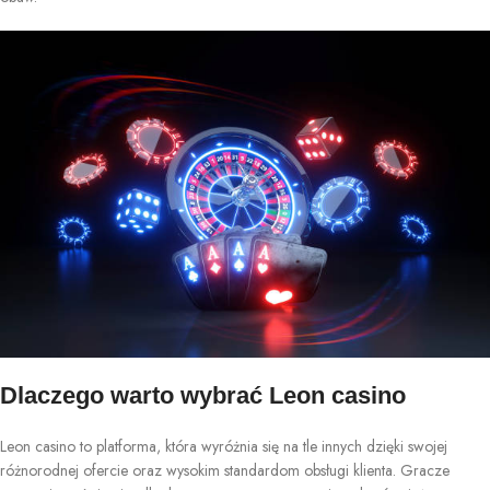
Dlaczego warto wybrać Leon casino
Leon casino to platforma, która wyróżnia się na tle innych dzięki swojej
różnorodnej ofercie oraz wysokim standardom obsługi klienta. Gracze