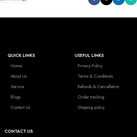
QUICK LINKS
USEFUL LINKS
Home
Privacy Policy
About Us
Terms & Conditions
Service
Refunds & Cancellation
Blogs
Order tracking
Contact Us
Shipping policy
CONTACT US