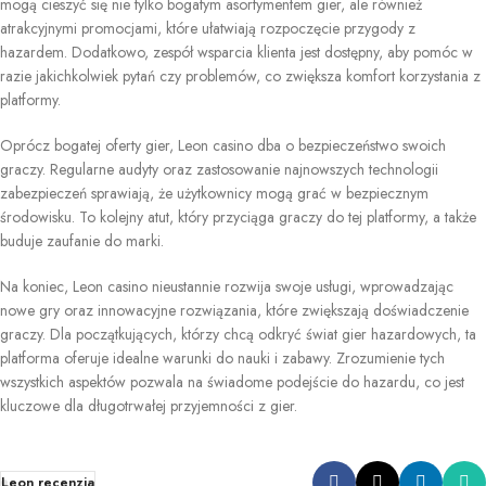
mogą cieszyć się nie tylko bogatym asortymentem gier, ale również
atrakcyjnymi promocjami, które ułatwiają rozpoczęcie przygody z
hazardem. Dodatkowo, zespół wsparcia klienta jest dostępny, aby pomóc w
razie jakichkolwiek pytań czy problemów, co zwiększa komfort korzystania z
platformy.
Oprócz bogatej oferty gier, Leon casino dba o bezpieczeństwo swoich
graczy. Regularne audyty oraz zastosowanie najnowszych technologii
zabezpieczeń sprawiają, że użytkownicy mogą grać w bezpiecznym
środowisku. To kolejny atut, który przyciąga graczy do tej platformy, a także
buduje zaufanie do marki.
Na koniec, Leon casino nieustannie rozwija swoje usługi, wprowadzając
nowe gry oraz innowacyjne rozwiązania, które zwiększają doświadczenie
graczy. Dla początkujących, którzy chcą odkryć świat gier hazardowych, ta
platforma oferuje idealne warunki do nauki i zabawy. Zrozumienie tych
wszystkich aspektów pozwala na świadome podejście do hazardu, co jest
kluczowe dla długotrwałej przyjemności z gier.
Leon recenzja