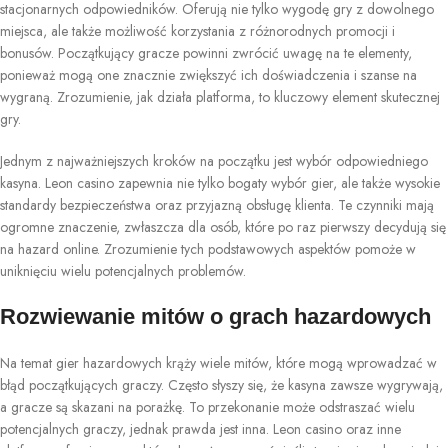
stacjonarnych odpowiedników. Oferują nie tylko wygodę gry z dowolnego
miejsca, ale także możliwość korzystania z różnorodnych promocji i
bonusów. Początkujący gracze powinni zwrócić uwagę na te elementy,
ponieważ mogą one znacznie zwiększyć ich doświadczenia i szanse na
wygraną. Zrozumienie, jak działa platforma, to kluczowy element skutecznej
gry.
Jednym z najważniejszych kroków na początku jest wybór odpowiedniego
kasyna. Leon casino zapewnia nie tylko bogaty wybór gier, ale także wysokie
standardy bezpieczeństwa oraz przyjazną obsługę klienta. Te czynniki mają
ogromne znaczenie, zwłaszcza dla osób, które po raz pierwszy decydują się
na hazard online. Zrozumienie tych podstawowych aspektów pomoże w
uniknięciu wielu potencjalnych problemów.
Rozwiewanie mitów o grach hazardowych
Na temat gier hazardowych krąży wiele mitów, które mogą wprowadzać w
błąd początkujących graczy. Często słyszy się, że kasyna zawsze wygrywają,
a gracze są skazani na porażkę. To przekonanie może odstraszać wielu
potencjalnych graczy, jednak prawda jest inna. Leon casino oraz inne