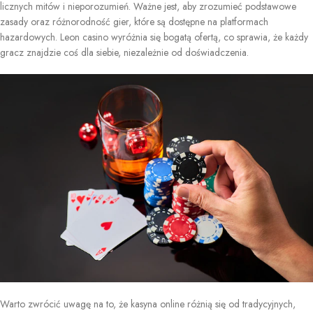
licznych mitów i nieporozumień. Ważne jest, aby zrozumieć podstawowe
zasady oraz różnorodność gier, które są dostępne na platformach
hazardowych. Leon casino wyróżnia się bogatą ofertą, co sprawia, że każdy
gracz znajdzie coś dla siebie, niezależnie od doświadczenia.
Warto zwrócić uwagę na to, że kasyna online różnią się od tradycyjnych,