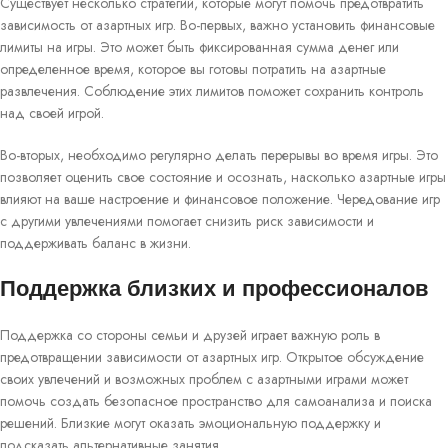
Существует несколько стратегий, которые могут помочь предотвратить
зависимость от азартных игр. Во-первых, важно установить финансовые
лимиты на игры. Это может быть фиксированная сумма денег или
определенное время, которое вы готовы потратить на азартные
развлечения. Соблюдение этих лимитов поможет сохранить контроль
над своей игрой.
Во-вторых, необходимо регулярно делать перерывы во время игры. Это
позволяет оценить свое состояние и осознать, насколько азартные игры
влияют на ваше настроение и финансовое положение. Чередование игр
с другими увлечениями помогает снизить риск зависимости и
поддерживать баланс в жизни.
Поддержка близких и профессионалов
Поддержка со стороны семьи и друзей играет важную роль в
предотвращении зависимости от азартных игр. Открытое обсуждение
своих увлечений и возможных проблем с азартными играми может
помочь создать безопасное пространство для самоанализа и поиска
решений. Близкие могут оказать эмоциональную поддержку и
подсказать альтернативные занятия.