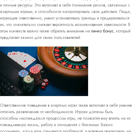
и личные ресурсы. Это включает в себя понимание рисков, связанных с
азартными играми, и способности контролировать свои действия. Люди,
играющие ответственно, умеют устанавливать границы и придерживаться
их, что значительно снижает вероятность возникновения зависимости. В
этом контексте важно также обратить внимание на
пинко бонус
, который
предлагает казино для своих пользователей.
Ответственное поведение в азартных играх также включает в себя умение
отличать развлечение от необходимости. Игроки должны быть
способны наслаждаться процессом игры, не позволяя ему влиять на их
повседневную жизнь, работу и отношения с близкими. Важно
осознавать, когда игра становится проблемой, и вовремя реагировать на