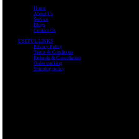
QUICK LINKS
Home
About Us
Service
Blogs
Contact Us
USEFUL LINKS
Privacy Policy
Terms & Conditions
Refunds & Cancellation
Order tracking
Shipping policy
CONTACT US
Our Address:
Corporate office GF91, tower B, Ansal Corporate Plaza, Palam Vih
Our phone number:
+918168907566