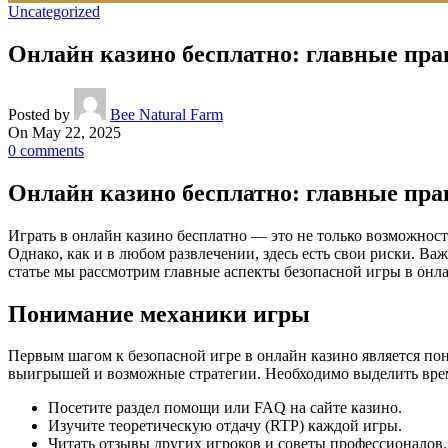
Uncategorized
Онлайн казино бесплатно: главные пра
Posted by
Bee Natural Farm
On May 22, 2025
0
comments
Онлайн казино бесплатно: главные пра
Играть в онлайн казино бесплатно — это не только возможност
Однако, как и в любом развлечении, здесь есть свои риски. В
статье мы рассмотрим главные аспекты безопасной игры в онл
Понимание механики игры
Первым шагом к безопасной игре в онлайн казино является пон
выигрышей и возможные стратегии. Необходимо выделить врем
Посетите раздел помощи или FAQ на сайте казино.
Изучите теоретическую отдачу (RTP) каждой игры.
Читать отзывы других игроков и советы профессионалов.