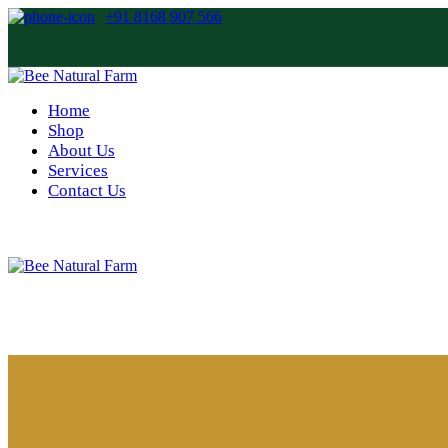
+91 8168 907 566
Home
Shop
About Us
Services
Contact Us