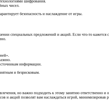
 технологиями шифрования.
йных чисел.
гарантирует безопасность и наслаждение от игры.
нии специальных предложений и акций. Если что-то кажется сл
ино.
ней».
азино.
источникам информации.
риятным и безрисковым.
влечения, но важно подходить к этому занятию ответственно и 
в и акций позволят вам наслаждаться игрой, минимизировав рис