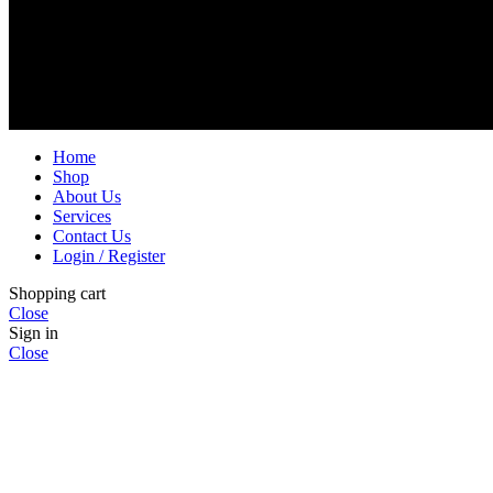
Our Email:
beenaturalfarm21@gmail.com
Home
Shop
About Us
Services
Contact Us
Login / Register
Shopping cart
Close
Sign in
Close