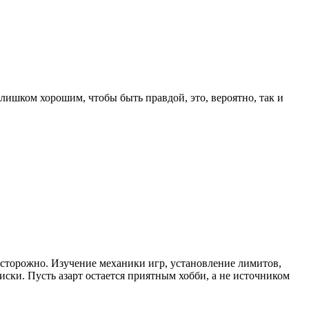
ишком хорошим, чтобы быть правдой, это, вероятно, так и
осторожно. Изучение механики игр, установление лимитов,
ки. Пусть азарт остается приятным хобби, а не источником