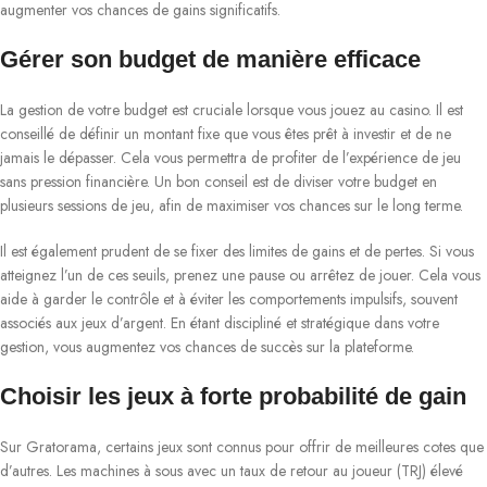
augmenter vos chances de gains significatifs.
Gérer son budget de manière efficace
La gestion de votre budget est cruciale lorsque vous jouez au casino. Il est
conseillé de définir un montant fixe que vous êtes prêt à investir et de ne
jamais le dépasser. Cela vous permettra de profiter de l’expérience de jeu
sans pression financière. Un bon conseil est de diviser votre budget en
plusieurs sessions de jeu, afin de maximiser vos chances sur le long terme.
Il est également prudent de se fixer des limites de gains et de pertes. Si vous
atteignez l’un de ces seuils, prenez une pause ou arrêtez de jouer. Cela vous
aide à garder le contrôle et à éviter les comportements impulsifs, souvent
associés aux jeux d’argent. En étant discipliné et stratégique dans votre
gestion, vous augmentez vos chances de succès sur la plateforme.
Choisir les jeux à forte probabilité de gain
Sur Gratorama, certains jeux sont connus pour offrir de meilleures cotes que
d’autres. Les machines à sous avec un taux de retour au joueur (TRJ) élevé