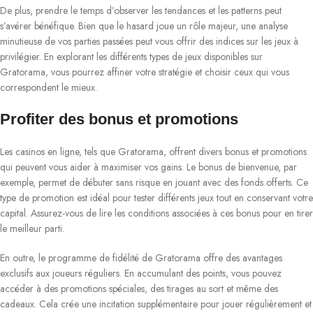
De plus, prendre le temps d’observer les tendances et les patterns peut
s’avérer bénéfique. Bien que le hasard joue un rôle majeur, une analyse
minutieuse de vos parties passées peut vous offrir des indices sur les jeux à
privilégier. En explorant les différents types de jeux disponibles sur
Gratorama, vous pourrez affiner votre stratégie et choisir ceux qui vous
correspondent le mieux.
Profiter des bonus et promotions
Les casinos en ligne, tels que Gratorama, offrent divers bonus et promotions
qui peuvent vous aider à maximiser vos gains. Le bonus de bienvenue, par
exemple, permet de débuter sans risque en jouant avec des fonds offerts. Ce
type de promotion est idéal pour tester différents jeux tout en conservant votre
capital. Assurez-vous de lire les conditions associées à ces bonus pour en tirer
le meilleur parti.
En outre, le programme de fidélité de Gratorama offre des avantages
exclusifs aux joueurs réguliers. En accumulant des points, vous pouvez
accéder à des promotions spéciales, des tirages au sort et même des
cadeaux. Cela crée une incitation supplémentaire pour jouer régulièrement et