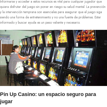
Informarse y acceder a estos recursos es vital para cualquier jugador que
quiera disfrutar del juego sin poner en riesgo su salud mental. La prevención
y la intervención temprana son esenciales para asegurar que el juego siga
siendo una forma de entretenimiento y no una fuente de problemas. Estar
informado y buscar ayuda es un paso valiente y necesario.
Pin Up Casino: un espacio seguro para
jugar