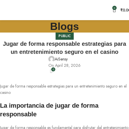
0
₹
0.0
Blogs
PUBLIC
Jugar de forma responsable estrategias para
un entretenimiento seguro en el casino
AiSensy
On April 28, 2026
0
Jugar de forma responsable estrategias para un entretenimiento seguro en el
casino
La importancia de jugar de forma
responsable
Jugar de forma responsable es fundamental para disfrutar del entretenimiento