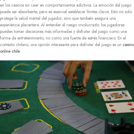
en los casinos sin caer en comportamientos adictivos. La emoción del juego
puede ser absorbente, pero es esencial establecer límites claros. Esto no solo
protege la salud mental del jugador, sino que también asegura una
experiencia placentera. Al entender el riesgo involucrado, los jugadores
pueden tomar decisiones más informadas y disfrutar del juego como una
forma de entretenimiento, no como una fuente de estrés financiero. En el
contexto chileno, una opción interesante para disfrutar del juego es un
casino
online chile
.