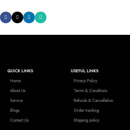
QUICK LINKS
USEFUL LINKS
Home
Privacy Policy
About Us
Terms & Conditions
Service
Refunds & Cancellation
Blogs
Order tracking
Contact Us
Shipping policy