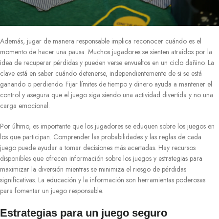
Además, jugar de manera responsable implica reconocer cuándo es el
momento de hacer una pausa. Muchos jugadores se sienten atraídos por la
idea de recuperar pérdidas y pueden verse envueltos en un ciclo dañino. La
clave está en saber cuándo detenerse, independientemente de si se está
ganando o perdiendo. Fijar límites de tiempo y dinero ayuda a mantener el
control y asegura que el juego siga siendo una actividad divertida y no una
carga emocional.
Por último, es importante que los jugadores se eduquen sobre los juegos en
los que participan. Comprender las probabilidades y las reglas de cada
juego puede ayudar a tomar decisiones más acertadas. Hay recursos
disponibles que ofrecen información sobre los juegos y estrategias para
maximizar la diversión mientras se minimiza el riesgo de pérdidas
significativas. La educación y la información son herramientas poderosas
para fomentar un juego responsable.
Estrategias para un juego seguro