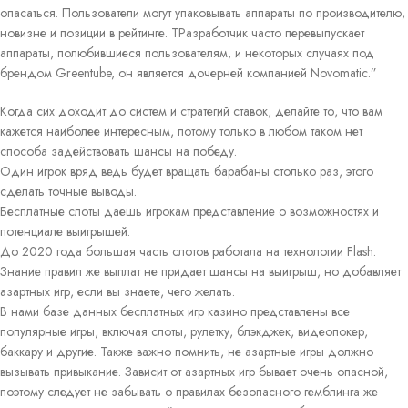
опасаться. Пользователи могут упаковывать аппараты по производителю,
новизне и позиции в рейтинге. TРазработчик часто перевыпускает
аппараты, полюбившиеся пользователям, и некоторых случаях под
брендом Greentube, он является дочерней компанией Novomatic.”
Когда сих доходит до систем и стратегий ставок, делайте то, что вам
кажется наиболее интересным, потому только в любом таком нет
способа задействовать шансы на победу.
Один игрок вряд ведь будет вращать барабаны столько раз, этого
сделать точные выводы.
Бесплатные слоты даешь игрокам представление о возможностях и
потенциале выигрышей.
До 2020 года большая часть слотов работала на технологии Flash.
Знание правил же выплат не придает шансы на выигрыш, но добавляет
азартных игр, если вы знаете, чего желать.
В нами базе данных бесплатных игр казино представлены все
популярные игры, включая слоты, рулетку, блэкджек, видеопокер,
баккару и другие. Также важно помнить, не азартные игры должно
вызывать привыкание. Зависит от азартных игр бывает очень опасной,
поэтому следует не забывать о правилах безопасного гемблинга же