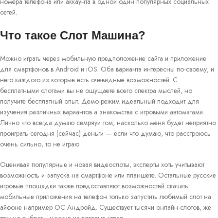
номера телефона или аккаунта в одной один популярных социальных
сетей.
Что такое Слот Машина?
Можно играть через мобильную предположение сайта и приложение
для смартфонов в Android и iOS. Оба варианта интересны по-своему, и
него каждого из которые есть очевидные возможностей. С
бесплатными слотами вы не ощущаете всего спектра мыслей, но
получите бесплатный опыт. Демо-режим идеальный подходит для
изучения различных вариантов а знакомства с игровыми автоматами.
Лично что всегда думаю семряуи том, насколько меня будет неприятно
проиграть сегодня (сейчас) деньги — если что думаю, что расстроюсь
очень сильно, то не играю.
Оценивая популярные и новая видеослоты, эксперты хоть учитывают
возможность и запуска на смартфоне или планшете. Остальные русские
игровые площадки также предоставляют возможностей скачать
мобильные приложения на телефон только запустить любимый слот на
айфоне например ОС Андройд. Существует тысячи онлайн-слотов, же