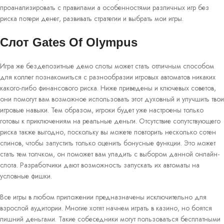
проанализировать с правилами а особенностями различных игр без
риска потери денег, развивать стратегии и выбрать мои игры.
Слот Gates Of Olympus
Игра же бездепозитные демо слоты может стать отличным способом
для коллег познакомиться с разнообразии игровых автоматов никаких
какого-либо финансового риска. Ниже приведены и ключевых советов,
они помогут вам возможное использовать этот духовный и улучшить твои
игровые навыки. Тем образом, игроки будет уже настроены только
готовы к приключениям на реальные деньги. Отсутствие сопутствующего
риска также выгодно, поскольку вы можете повторить несколько сотен
спинов, чтобы запустить только оценить бонусные функции. Это может
стать тем толчком, он поможет вам уладить с выбором данной онлайн-
слота. Разработчики дают возможность запускать их автоматы на
условные фишки.
Все игры в любом приложении предназначены исключительно для
взрослой аудитории. Многие хотят начнем играть в казино, но боятся
лишний деньгами. Такие собеседники могут пользоваться бесплатными