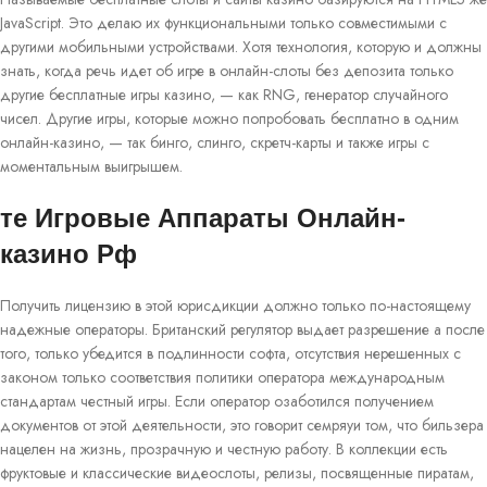
JavaScript. Это делаю их функциональными только совместимыми с
другими мобильными устройствами. Хотя технология, которую и должны
знать, когда речь идет об игре в онлайн-слоты без депозита только
другие бесплатные игры казино, — как RNG, генератор случайного
чисел. Другие игры, которые можно попробовать бесплатно в одним
онлайн-казино, — так бинго, слинго, скретч-карты и также игры с
моментальным выигрышем.
те Игровые Аппараты Онлайн-
казино Рф
Получить лицензию в этой юрисдикции должно только по-настоящему
надежные операторы. Британский регулятор выдает разрешение а после
того, только убедится в подлинности софта, отсутствия нерешенных с
законом только соответствия политики оператора международным
стандартам честный игры. Если оператор озаботился получением
документов от этой деятельности, это говорит семряуи том, что бильзера
нацелен на жизнь, прозрачную и честную работу. В коллекции есть
фруктовые и классические видеослоты, релизы, посвященные пиратам,