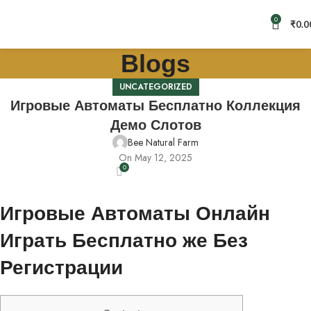
0
₹
0.0
Blogs
UNCATEGORIZED
Игровые Автоматы Бесплатно Коллекция
Демо Слотов
Bee Natural Farm
On May 12, 2025
0
Игровые Автоматы Онлайн
Играть Бесплатно же Без
Регистрации