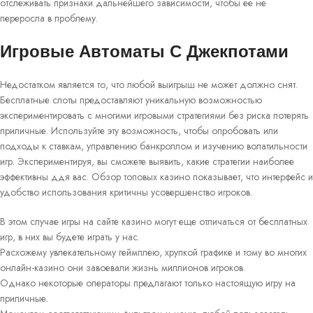
отслеживать признаки дальнейшего зависимости, чтобы ее не
переросла в проблему.
Игровые Автоматы С Джекпотами
Недостатком является то, что любой выигрыш не может должно снят.
Бесплатные слоты предоставляют уникальную возможностью
экспериментировать с многими игровыми стратегиями без риска потерять
приличные. Используйте эту возможность, чтобы опробовать или
подходы к ставкам, управлению банкроллом и изучению волатильности
игр. Экспериментируя, вы сможете выявить, какие стратегии наиболее
эффективны ддя вас. Обзор топовых казино показывает, что интерфейс и
удобство использования критичны усовершенство игроков.
В этом случае игры на сайте казино могут еще отличаться от бесплатных
игр, в них вы будете играть у нас.
Расхожему увлекательному геймплею, хрупкой графике и тому во многих
онлайн-казино они завоевали жизнь миллионов игроков.
Однако некоторые операторы предлагают только настоящую игру на
приличные.