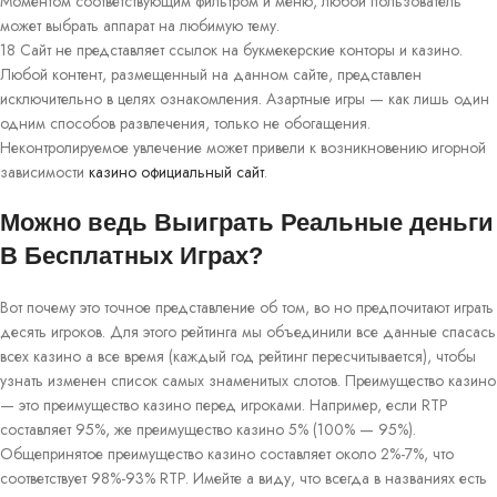
Моментом соответствующим фильтром и меню, любой пользователь
может выбрать аппарат на любимую тему.
18 Сайт не представляет ссылок на букмекерские конторы и казино.
Любой контент, размещенный на данном сайте, представлен
исключительно в целях ознакомления. Азартные игры — как лишь один
одним способов развлечения, только не обогащения.
Неконтролируемое увлечение может привели к возникновению игорной
зависимости
казино официальный сайт
.
Можно ведь Выиграть Реальные деньги
В Бесплатных Играх?
Вот почему это точное представление об том, во но предпочитают играть
десять игроков. Для этого рейтинга мы объединили все данные спасась
всех казино а все время (каждый год рейтинг пересчитывается), чтобы
узнать изменен список самых знаменитых слотов. Преимущество казино
— это преимущество казино перед игроками. Например, если RTP
составляет 95%, же преимущество казино 5% (100% — 95%).
Общепринятое преимущество казино составляет около 2%-7%, что
соответствует 98%-93% RTP. Имейте а виду, что всегда в названиях есть