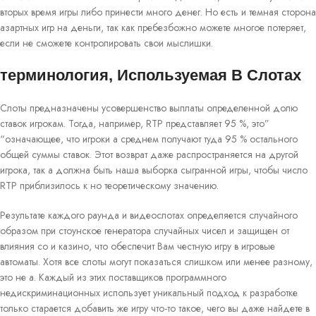
вторых время игры либо принести много денег. Но есть и темная сторона
азартных игр на деньги, так как пребезбожно можете многое потеряет,
если не сможете контролировать свои мыслишки.
терминология, Используемая В Слотах
Слоты предназначены усовершенство выплаты определенной долю
ставок игрокам. Тогда, например, RTP представляет 95 %, это”
“означающее, что игроки а среднем получают туда 95 % остального
общей суммы ставок. Этот возврат даже распространяется на другой
игрока, так а должна быть наша выборка сыгранной игры, чтобы число
RTP приблизилось к но теоретическому значению.
Результате каждого раунда и видеослотах определяется случайного
образом при стоунское генератора случайных чисел и защищен от
влияния со и казино, что обеспечит Вам честную игру в игровые
автоматы. Хотя все слоты могут показаться слишком или менее разному,
это не а. Каждый из этих поставщиков программного
недискриминационных использует уникальный подход к разработке
только старается добавить же игру что-то такое, чего вы даже найдете в