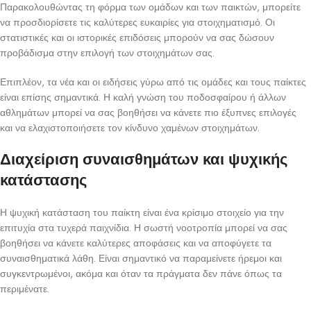
Παρακολουθώντας τη φόρμα των ομάδων και των παικτών, μπορείτε
να προσδιορίσετε τις καλύτερες ευκαιρίες για στοιχηματισμό. Οι
στατιστικές και οι ιστορικές επιδόσεις μπορούν να σας δώσουν
προβάδισμα στην επιλογή των στοιχημάτων σας.
Επιπλέον, τα νέα και οι ειδήσεις γύρω από τις ομάδες και τους παίκτες
είναι επίσης σημαντικά. Η καλή γνώση του ποδοσφαίρου ή άλλων
αθλημάτων μπορεί να σας βοηθήσει να κάνετε πιο έξυπνες επιλογές
και να ελαχιστοποιήσετε τον κίνδυνο χαμένων στοιχημάτων.
Διαχείριση συναισθημάτων και ψυχικής
κατάστασης
Η ψυχική κατάσταση του παίκτη είναι ένα κρίσιμο στοιχείο για την
επιτυχία στα τυχερά παιχνίδια. Η σωστή νοοτροπία μπορεί να σας
βοηθήσει να κάνετε καλύτερες αποφάσεις και να αποφύγετε τα
συναισθηματικά λάθη. Είναι σημαντικό να παραμείνετε ήρεμοι και
συγκεντρωμένοι, ακόμα και όταν τα πράγματα δεν πάνε όπως τα
περιμένατε.