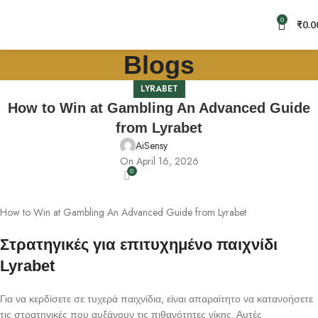
0
₹
0.0
Blogs
LYRABET
How to Win at Gambling An Advanced Guide
from Lyrabet
AiSensy
On April 16, 2026
0
How to Win at Gambling An Advanced Guide from Lyrabet
Στρατηγικές για επιτυχημένο παιχνίδι
Lyrabet
Για να κερδίσετε σε τυχερά παιχνίδια, είναι απαραίτητο να κατανοήσετε
τις στρατηγικές που αυξάνουν τις πιθανότητες νίκης. Αυτές