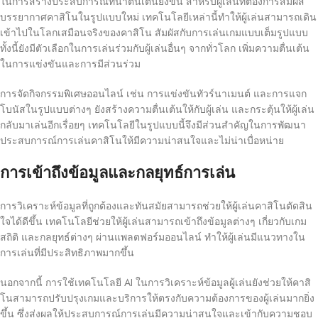
ในการสร้างประสบการณ์ที่น่าตื่นเต้นยิ่งขึ้น สำหรับผู้เล่นที่ต้องการสัมผัส
บรรยากาศคาสิโนในรูปแบบใหม่ เทคโนโลยีเหล่านี้ทำให้ผู้เล่นสามารถเดิน
เข้าไปในโลกเสมือนจริงของคาสิโน สัมผัสกับการเล่นเกมแบบเต็มรูปแบบ
ทั้งนี้ยังมีตัวเลือกในการเล่นร่วมกับผู้เล่นอื่นๆ จากทั่วโลก เพิ่มความตื่นเต้น
ในการแข่งขันและการมีส่วนร่วม
การจัดกิจกรรมพิเศษออนไลน์ เช่น การแข่งขันทัวร์นาเมนต์ และการแจก
โบนัสในรูปแบบต่างๆ ยังสร้างความตื่นเต้นให้กับผู้เล่น และกระตุ้นให้ผู้เล่น
กลับมาเล่นอีกเรื่อยๆ เทคโนโลยีในรูปแบบนี้จึงมีส่วนสำคัญในการพัฒนา
ประสบการณ์การเล่นคาสิโนให้มีความน่าสนใจและไม่น่าเบื่อหน่าย
การเข้าถึงข้อมูลและกลยุทธ์การเล่น
การวิเคราะห์ข้อมูลที่ถูกต้องและทันสมัยสามารถช่วยให้ผู้เล่นคาสิโนตัดสิน
ใจได้ดีขึ้น เทคโนโลยีช่วยให้ผู้เล่นสามารถเข้าถึงข้อมูลต่างๆ เกี่ยวกับเกม
สถิติ และกลยุทธ์ต่างๆ ผ่านแพลตฟอร์มออนไลน์ ทำให้ผู้เล่นมีแนวทางใน
การเล่นที่มีประสิทธิภาพมากขึ้น
นอกจากนี้ การใช้เทคโนโลยี AI ในการวิเคราะห์ข้อมูลผู้เล่นยังช่วยให้คาสิ
โนสามารถปรับปรุงเกมและบริการให้ตรงกับความต้องการของผู้เล่นมากยิ่ง
ขึ้น ซึ่งส่งผลให้ประสบการณ์การเล่นมีความน่าสนใจและเข้ากับความชอบ