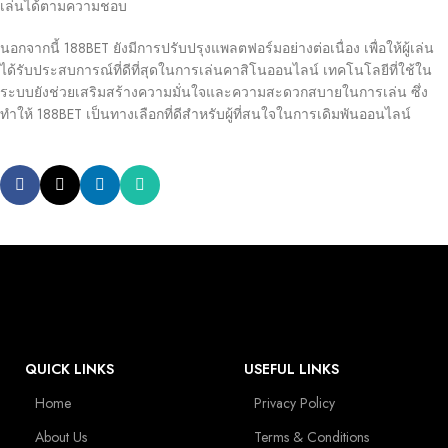
เล่นได้ตามความชอบ
นอกจากนี้ 188BET ยังมีการปรับปรุงแพลตฟอร์มอย่างต่อเนื่อง เพื่อให้ผู้เล่น
ได้รับประสบการณ์ที่ดีที่สุดในการเล่นคาสิโนออนไลน์ เทคโนโลยีที่ใช้ใน
ระบบยังช่วยเสริมสร้างความมั่นใจและความสะดวกสบายในการเล่น ซึ่ง
ทำให้ 188BET เป็นทางเลือกที่ดีสำหรับผู้ที่สนใจในการเดิมพันออนไลน์
QUICK LINKS
USEFUL LINKS
Home
Privacy Policy
About Us
Terms & Conditions