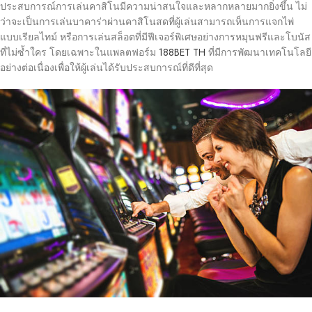
ประสบการณ์การเล่นคาสิโนมีความน่าสนใจและหลากหลายมากยิ่งขึ้น ไม่
ว่าจะเป็นการเล่นบาคาร่าผ่านคาสิโนสดที่ผู้เล่นสามารถเห็นการแจกไพ่
แบบเรียลไทม์ หรือการเล่นสล็อตที่มีฟีเจอร์พิเศษอย่างการหมุนฟรีและโบนัส
ที่ไม่ซ้ำใคร โดยเฉพาะในแพลตฟอร์ม
188BET TH
ที่มีการพัฒนาเทคโนโลยี
อย่างต่อเนื่องเพื่อให้ผู้เล่นได้รับประสบการณ์ที่ดีที่สุด