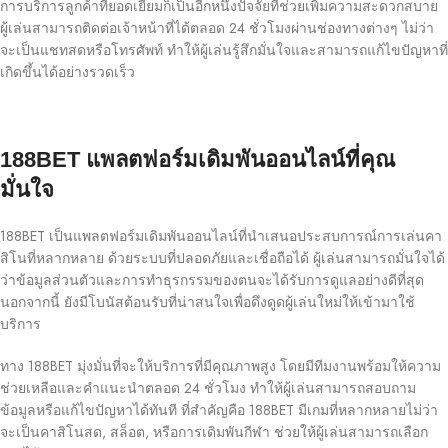
การบริการลูกค้าที่ยอดเยี่ยมก็เป็นอีกหนึ่งปัจจัยที่ช่วยเพิ่มความสะดวกสบาย
ผู้เล่นสามารถติดต่อเจ้าหน้าที่ได้ตลอด 24 ชั่วโมงผ่านช่องทางต่างๆ ไม่ว่า
จะเป็นแชทสดหรือโทรศัพท์ ทำให้ผู้เล่นรู้สึกมั่นใจและสามารถแก้ไขปัญหาที่
เกิดขึ้นได้อย่างรวดเร็ว
188BET แพลตฟอร์มเดิมพันออนไลน์ที่คุณ
มั่นใจ
188BET เป็นแพลตฟอร์มเดิมพันออนไลน์ที่นำเสนอประสบการณ์การเล่นคา
สิโนที่หลากหลาย ด้วยระบบที่ปลอดภัยและเชื่อถือได้ ผู้เล่นสามารถมั่นใจได้
ว่าข้อมูลส่วนตัวและการทำธุรกรรมของตนจะได้รับการดูแลอย่างดีที่สุด
นอกจากนี้ ยังมีโบนัสต้อนรับที่น่าสนใจเพื่อดึงดูดผู้เล่นใหม่ให้เข้ามาใช้
บริการ
ทาง 188BET มุ่งมั่นที่จะให้บริการที่มีคุณภาพสูง โดยมีทีมงานพร้อมให้ความ
ช่วยเหลือและคำแนะนำตลอด 24 ชั่วโมง ทำให้ผู้เล่นสามารถสอบถาม
ข้อมูลหรือแก้ไขปัญหาได้ทันที ที่สำคัญคือ 188BET มีเกมที่หลากหลายไม่ว่า
จะเป็นคาสิโนสด, สล็อต, หรือการเดิมพันกีฬา ช่วยให้ผู้เล่นสามารถเลือก