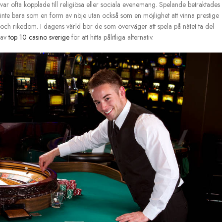
var ofta kopplade till religiösa eller sociala evenemang. Spelande betraktades
inte bara som en form av nöje utan också som en möjlighet att vinna prestige
och rikedom. I dagens värld bör de som överväger att spela på nätet ta del
av
top 10 casino sverige
för att hitta pålitliga alternativ.