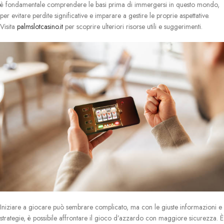
è fondamentale comprendere le basi prima di immergersi in questo mondo,
per evitare perdite significative e imparare a gestire le proprie aspettative.
Visita
palmslotcasino.it
per scoprire ulteriori risorse utili e suggerimenti.
Iniziare a giocare può sembrare complicato, ma con le giuste informazioni e
strategie, è possibile affrontare il gioco d’azzardo con maggiore sicurezza. È