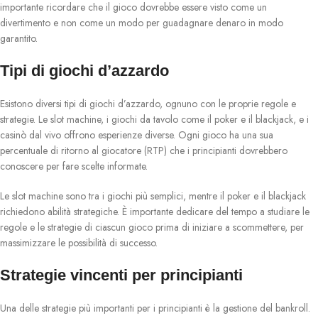
importante ricordare che il gioco dovrebbe essere visto come un
divertimento e non come un modo per guadagnare denaro in modo
garantito.
Tipi di giochi d’azzardo
Esistono diversi tipi di giochi d’azzardo, ognuno con le proprie regole e
strategie. Le slot machine, i giochi da tavolo come il poker e il blackjack, e i
casinò dal vivo offrono esperienze diverse. Ogni gioco ha una sua
percentuale di ritorno al giocatore (RTP) che i principianti dovrebbero
conoscere per fare scelte informate.
Le slot machine sono tra i giochi più semplici, mentre il poker e il blackjack
richiedono abilità strategiche. È importante dedicare del tempo a studiare le
regole e le strategie di ciascun gioco prima di iniziare a scommettere, per
massimizzare le possibilità di successo.
Strategie vincenti per principianti
Una delle strategie più importanti per i principianti è la gestione del bankroll.