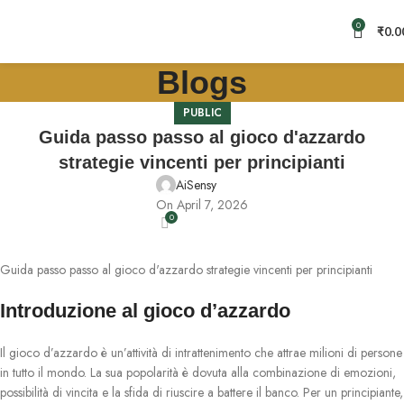
0
₹
0.0
Blogs
PUBLIC
Guida passo passo al gioco d'azzardo
strategie vincenti per principianti
AiSensy
On April 7, 2026
0
Guida passo passo al gioco d'azzardo strategie vincenti per principianti
Introduzione al gioco d’azzardo
Il gioco d’azzardo è un’attività di intrattenimento che attrae milioni di persone
in tutto il mondo. La sua popolarità è dovuta alla combinazione di emozioni,
possibilità di vincita e la sfida di riuscire a battere il banco. Per un principiante,