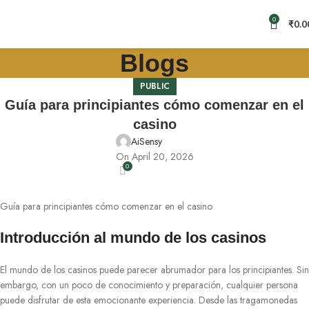
0
₹
0.0
Blogs
PUBLIC
Guía para principiantes cómo comenzar en el
casino
AiSensy
On April 20, 2026
0
Guía para principiantes cómo comenzar en el casino
Introducción al mundo de los casinos
El mundo de los casinos puede parecer abrumador para los principiantes. Sin
embargo, con un poco de conocimiento y preparación, cualquier persona
puede disfrutar de esta emocionante experiencia. Desde las tragamonedas