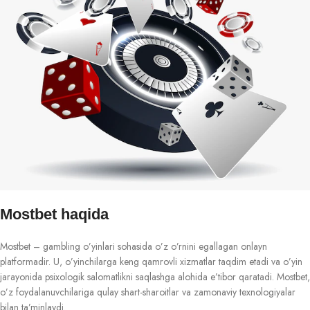
Mostbet haqida
Mostbet – gambling o’yinlari sohasida o’z o’rnini egallagan onlayn
platformadir. U, o’yinchilarga keng qamrovli xizmatlar taqdim etadi va o’yin
jarayonida psixologik salomatlikni saqlashga alohida e’tibor qaratadi. Mostbet,
o’z foydalanuvchilariga qulay shart-sharoitlar va zamonaviy texnologiyalar
bilan ta’minlaydi.