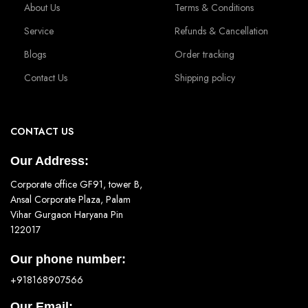
About Us
Terms & Conditions
Service
Refunds & Cancellation
Blogs
Order tracking
Contact Us
Shipping policy
CONTACT US
Our Address:
Corporate office GF91, tower B,
Ansal Corporate Plaza, Palam
Vihar Gurgaon Haryana Pin
122017
Our phone number:
+918168907566
Our Email: