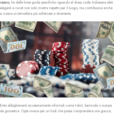
casino
, ha delle linee guida specifiche riguardo al dress code. Indossare abiti
eleganti e curati non solo mostra rispetto per il luogo, ma contribuisce anche
a creare un’atmosfera più sofisticata e divertente.
Evita abbigliamenti eccessivamente informali come t-shirt, bermuda o scarpe
da ginnastica. Opta invece per un look che possa comprendere una giacca,