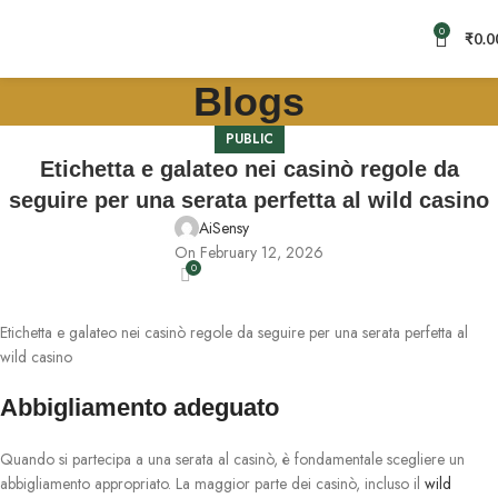
0
₹
0.0
Blogs
PUBLIC
Etichetta e galateo nei casinò regole da
seguire per una serata perfetta al wild casino
AiSensy
On February 12, 2026
0
Etichetta e galateo nei casinò regole da seguire per una serata perfetta al
wild casino
Abbigliamento adeguato
Quando si partecipa a una serata al casinò, è fondamentale scegliere un
abbigliamento appropriato. La maggior parte dei casinò, incluso il
wild