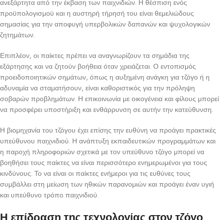
ανεξάρτητα από την έκβαση των παιχνιδιών. Η θέσπιση ενός
προϋπολογισμού και η αυστηρή τήρησή του είναι θεμελιώδους
σημασίας για την αποφυγή υπερβολικών δαπανών και ψυχολογικών
ζητημάτων.
Επιπλέον, οι παίκτες πρέπει να αναγνωρίζουν τα σημάδια της
εξάρτησης και να ζητούν βοήθεια όταν χρειάζεται. Ο εντοπισμός
προειδοποιητικών σημάτων, όπως η αυξημένη ανάγκη για τζόγο ή η
αδυναμία να σταματήσουν, είναι καθοριστικός για την πρόληψη
σοβαρών προβλημάτων. Η επικοινωνία με οικογένεια και φίλους μπορεί
να προσφέρει υποστήριξη και ενθάρρυνση σε αυτήν την κατεύθυνση.
Η βιομηχανία του τζόγου έχει επίσης την ευθύνη να προάγει πρακτικές
υπεύθυνου παιχνιδιού. Η ανάπτυξη εκπαιδευτικών προγραμμάτων και
η παροχή πληροφοριών σχετικά με τον υπεύθυνο τζόγο μπορεί να
βοηθήσει τους παίκτες να είναι περισσότερο ενημερωμένοι για τους
κινδύνους. Το να είναι οι παίκτες ενήμεροι για τις ευθύνες τους
συμβάλλει στη μείωση των ηθικών παρανομιών και προάγει έναν υγιή
και υπεύθυνο τρόπο παιχνιδιού.
Η επίδραση της τεχνολογίας στον τζόγο