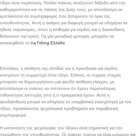
τζόγο είναι περίπλοκη. Πολλοί παίκτες αναζητούν διέξοδο από την
καθημερινότητα και τις πιέσεις της ζωής τους, με αποτέλεσμα να
εμπλέκονται σε συμπεριφορές που ξεπερνούν τα όρια της
υπευθυνότητας. Αυτή η ανάγκη για διαφυγή μπορεί να οδηγήσει σε
ηθικές παρανομίες, όπου η επιθυμία για κέρδος και η διασκέδαση
θολώνουν την κρίση. Για μία μοναδική εμπειρία, μπορείτε να
επισκεφθείτε το
Ice Fishing Ελλάδα
.
Επιπλέον, η αίσθηση της ελπίδας και η προσδοκία για κέρδος
ενισχύουν τη συμμετοχή στον τζόγο. Επίσης, οι τυχερές στιγμές
μπορούν να δημιουργήσουν μια ψευδή αίσθηση ελέγχου, με
αποτέλεσμα οι παίκτες να πιστεύουν ότι έχουν περισσότερες
πιθανότητες επιτυχίας από ό,τι πραγματικά έχουν. Αυτή η
ψευδαίσθηση μπορεί να οδηγήσει σε υπερβολική ενασχόληση με τον
τζόγο, προκαλώντας ψυχολογικά προβλήματα και παραβατική
συμπεριφορά.
Η κατανόηση της ψυχολογίας του τζόγου είναι σημαντική για την
προώθηση της υπευθυνότητας. Οι παίκτες πρέπει να είναι ενήμεροι για