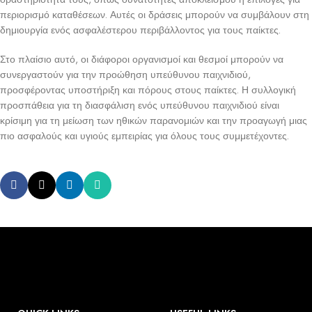
περιορισμό καταθέσεων. Αυτές οι δράσεις μπορούν να συμβάλουν στη
δημιουργία ενός ασφαλέστερου περιβάλλοντος για τους παίκτες.
Στο πλαίσιο αυτό, οι διάφοροι οργανισμοί και θεσμοί μπορούν να
συνεργαστούν για την προώθηση υπεύθυνου παιχνιδιού,
προσφέροντας υποστήριξη και πόρους στους παίκτες. Η συλλογική
προσπάθεια για τη διασφάλιση ενός υπεύθυνου παιχνιδιού είναι
κρίσιμη για τη μείωση των ηθικών παρανομιών και την προαγωγή μιας
πιο ασφαλούς και υγιούς εμπειρίας για όλους τους συμμετέχοντες.