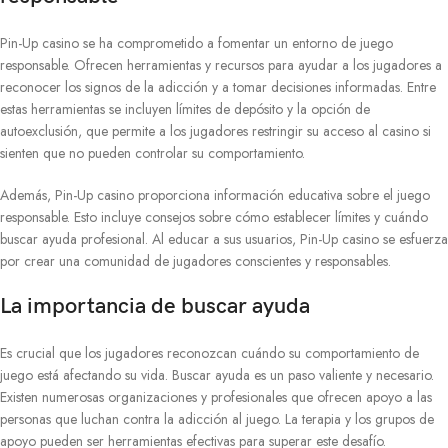
Pin-Up casino se ha comprometido a fomentar un entorno de juego
responsable. Ofrecen herramientas y recursos para ayudar a los jugadores a
reconocer los signos de la adicción y a tomar decisiones informadas. Entre
estas herramientas se incluyen límites de depósito y la opción de
autoexclusión, que permite a los jugadores restringir su acceso al casino si
sienten que no pueden controlar su comportamiento.
Además, Pin-Up casino proporciona información educativa sobre el juego
responsable. Esto incluye consejos sobre cómo establecer límites y cuándo
buscar ayuda profesional. Al educar a sus usuarios, Pin-Up casino se esfuerza
por crear una comunidad de jugadores conscientes y responsables.
La importancia de buscar ayuda
Es crucial que los jugadores reconozcan cuándo su comportamiento de
juego está afectando su vida. Buscar ayuda es un paso valiente y necesario.
Existen numerosas organizaciones y profesionales que ofrecen apoyo a las
personas que luchan contra la adicción al juego. La terapia y los grupos de
apoyo pueden ser herramientas efectivas para superar este desafío.