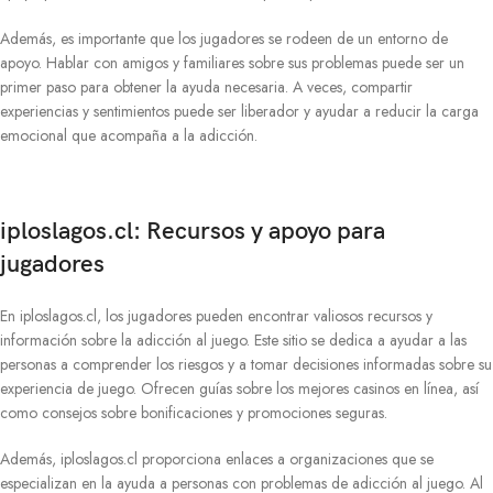
Además, es importante que los jugadores se rodeen de un entorno de
apoyo. Hablar con amigos y familiares sobre sus problemas puede ser un
primer paso para obtener la ayuda necesaria. A veces, compartir
experiencias y sentimientos puede ser liberador y ayudar a reducir la carga
emocional que acompaña a la adicción.
iploslagos.cl: Recursos y apoyo para
jugadores
En iploslagos.cl, los jugadores pueden encontrar valiosos recursos y
información sobre la adicción al juego. Este sitio se dedica a ayudar a las
personas a comprender los riesgos y a tomar decisiones informadas sobre su
experiencia de juego. Ofrecen guías sobre los mejores casinos en línea, así
como consejos sobre bonificaciones y promociones seguras.
Además, iploslagos.cl proporciona enlaces a organizaciones que se
especializan en la ayuda a personas con problemas de adicción al juego. Al