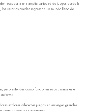
eden acceder a una amplia variedad de juegos desde la
, los usuarios pueden ingresar a un mundo lleno de
ar, pero entender cómo funcionan estos casinos es el
lataforma.
ores explorar diferentes juegos sin arriesgar grandes
se juega de manera responsable.