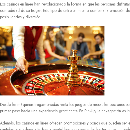
Los casinos en línea han revolucionado la forma en que las personas disfru
comodidad de su hogar. Este tipo de entretenimiento combina la emoción de 
posibilidades y diversión.
Desde las máquinas tragamonedas hasta los juegos de mesa, las opciones son 
primer paso hacia una experiencia gratificante. En Pin-Up, la navegación es in
Además, los casinos en línea ofrecen promociones y bonos que pueden ser espe
cantidades de dinero. Es fundamental leer y comprender los términos y condi