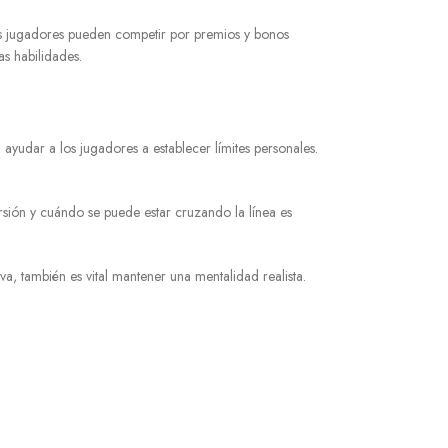
os jugadores pueden competir por premios y bonos
s habilidades.
 ayudar a los jugadores a establecer límites personales.
sión y cuándo se puede estar cruzando la línea es
, también es vital mantener una mentalidad realista.