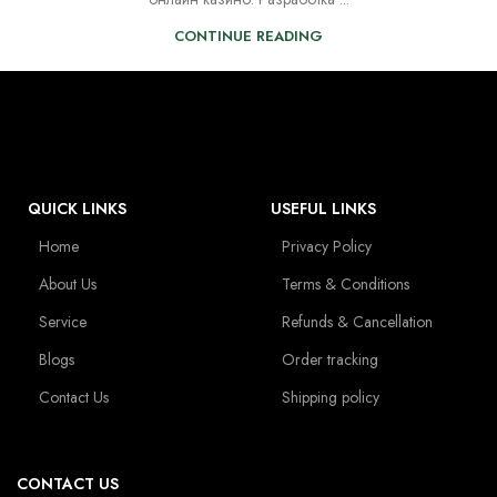
CONTINUE READING
QUICK LINKS
USEFUL LINKS
Home
Privacy Policy
About Us
Terms & Conditions
Service
Refunds & Cancellation
Blogs
Order tracking
Contact Us
Shipping policy
CONTACT US