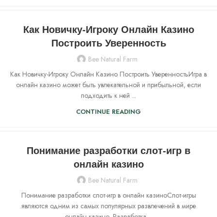
Как Новичку-Игроку Онлайн Казино
Построить Уверенность
Bee Natural Farm
Как Новичку-Игроку Онлайн Казино Построить УверенностьИгра в
онлайн казино может быть увлекательной и прибыльной, если
подходить к ней ...
CONTINUE READING
Понимание разработки слот-игр в
онлайн казино
Bee Natural Farm
Понимание разработки слот-игр в онлайн казиноСлот-игры
являются одним из самых популярных развлечений в мире
онлайн казино. Разработка ...