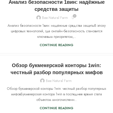
Анализ безопасности 1вин: надёжные
средства защиты
0
Bee Natural Farm
Анализ безопасности 1вин: надёжные средства защитыВ эпоху
цифровых технологий, где онлайн-безопасность становится
ключевым приоритетом,...
CONTINUE READING
Обзор букмекерской конторы 1win:
честный разбор популярных мифов
Bee Natural Farm
Обзор букмекерской конторы 1win: честный разбор популярных
мифовБукмекерская контора 1win в последнее время стала
объектом многочисленн...
CONTINUE READING