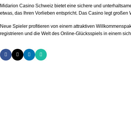
Midarion Casino Schweiz bietet eine sichere und unterhaltsame 
etwas, das Ihren Vorlieben entspricht. Das Casino legt großen
Neue Spieler profitieren von einem attraktiven Willkommenspa
registrieren und die Welt des Online-Glücksspiels in einem si
QUICK LINKS
Home
About Us
Service
Blogs
Contact Us