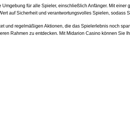
Umgebung für alle Spieler, einschließlich Anfänger. Mit einer 
 Wert auf Sicherheit und verantwortungsvolles Spielen, sodass
ket und regelmäßigen Aktionen, die das Spielerlebnis noch spa
cheren Rahmen zu entdecken. Mit Midarion Casino können Sie Ihr
USEFUL LINKS
Privacy Policy
Terms & Conditions
Refunds & Cancellation
Order tracking
Shipping policy