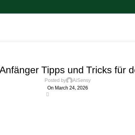
PUBLIC
 Anfänger Tipps und Tricks für d
Posted by
AiSensy
On March 24, 2026
0