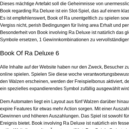
Dieses mächtige Artefakt soll die Geheimnisse von unermessl
Book regarding Ra Deluxe ist ein Slot-Spiel, das auf einem kla
Es ist empfehlenswert, Book of Ra unentgeltlich zu spielen so
Vergiss nicht, perish Bedingungen für living area Erhalt und p
Besonderheit von Book involving Ra Deluxe ist natürlich das 
Symbole ersetzen, 1 Gewinnkombinationen zu vervollständigen,
Book Of Ra Deluxe 6
Alle Inhalte auf der Website haben nur den Zweck, Besucher zu 
online spielen. Spielen Sie diese woche verantwortungsbewusst
den Walzen erscheinen, werden der Freispielbonus aktiviert, de
ein spezielles expandierendes Symbol zufällig ausgewählt wird
Dem Automaten liegt ein Layout aus fünf Walzen darüber hinaus
expire Features für etwas mehr Action sorgen. Mit einer Ausza
Gewinnen und höheren Auszahlungen. Das Spiel ist sowohl für e
Ereignis bietet. Book involving Ra Deluxe ist natürlich ein fe