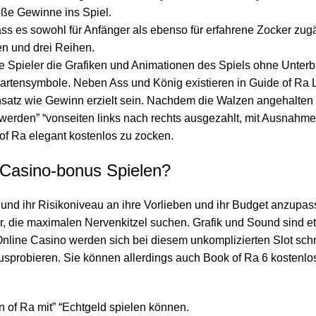
oße Gewinne ins Spiel.
s es sowohl für Anfänger als ebenso für erfahrene Zocker zugän
en und drei Reihen.
die Spieler die Grafiken und Animationen des Spiels ohne Unte
artensymbole. Neben Ass und König existieren in Guide of Ra 
atz wie Gewinn erzielt sein. Nachdem die Walzen angehalten ha
rden” “vonseiten links nach rechts ausgezahlt, mit Ausnahme 
f Ra elegant kostenlos zu zocken.
 Casino-bonus Spielen?
ie und ihr Risikoniveau an ihre Vorlieben und ihr Budget anzupa
er, die maximalen Nervenkitzel suchen. Grafik und Sound sind 
 Online Casino werden sich bei diesem unkomplizierten Slot sch
sprobieren. Sie können allerdings auch Book of Ra 6 kostenlos
.
n of Ra mit” “Echtgeld spielen können.