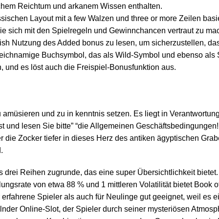
ichem Reichtum und arkanem Wissen enthalten.
ssischen Layout mit a few Walzen und three or more Zeilen basie
wie sich mit den Spielregeln und Gewinnchancen vertraut zu ma
erish Nutzung des Added bonus zu lesen, um sicherzustellen, da
gleichnamige Buchsymbol, das als Wild-Symbol und ebenso als 
 und es löst auch die Freispiel-Bonusfunktion aus.
amüsieren und zu in kenntnis setzen. Es liegt in Verantwortung
 und lesen Sie bitte” “die Allgemeinen Geschäftsbedingungen! 
r die Zocker tiefer in dieses Herz des antiken ägyptischen Grab
.
 drei Reihen zugrunde, das eine super Übersichtlichkeit biete
hlungsrate von etwa 88 % und 1 mittleren Volatilität bietet Bo
rfahrene Spieler als auch für Neulinge gut geeignet, weil es e
sselnder Online-Slot, der Spieler durch seiner mysteriösen Atm