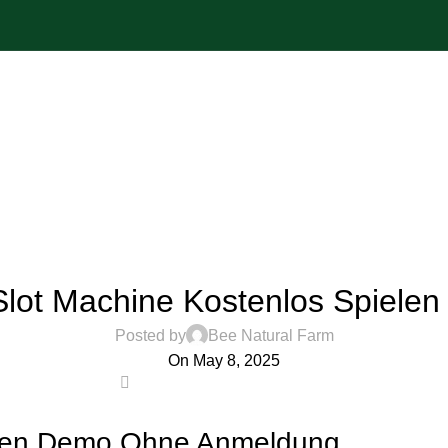
BOOK OF RA
lot Machine Kostenlos Spiele
Posted by
Bee Natural Farm
On May 8, 2025
0
cken Demo Ohne Anmeldung