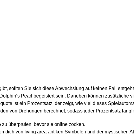
gibt, sollten Sie sich diese Abwechslung auf keinen Fall entge
 Dolphin’s Pearl begeistert sein. Daneben können zusätzliche 
uote ist ein Prozentsatz, der zeigt, wie viel dieses Spielautom
den von Drehungen berechnet, sodass jeder Prozentsatz langfristi
e zu überprüfen, bevor sie online zocken.
ri dich von living area antiken Symbolen und der mystischen 