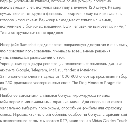
Верифицированные клиенты, которые ранее уходили профит на
используемый счет, получают кварплату в течение 120 минут. Размер
суммы зависит от другого факторов — квартиля аккаунта и раздела, в
котором играл клиент. Вейджер накладывают только на деньги,
полученные с бонусных вращений. Если человек не выиграет со ними,”
“же и «откручивать» не не придется.
Интерфейс Ramenbet предоставляет оперативную доступную и статистику,
что позволяет пользователям принимать взвешенные решения
учитывавшимися размещении ставок.
Упрощенная процедура регистрации позволяет использовать данные
аккаунта Google, Telegram, Mail. ru, Yandex и MetaMask.
За пополнение счета на сумму от 1000 RUB оператор предлагает набор
из 250 фриспинов усовершенство слота The Dog House от Pragmatic
Play.
Наиболее выгодными считаются бонусы киромарусом низким
вейджером и минимальными ограничениями. Дли спортивных ставок
желательно выбирать промокоды, способные фрибеты или страховку
ставок. Игрокам казино стоит обратить особое на бонусы с фриспинами
в позволяющие слоты с высокого RTP, такие только Midas Golden Touch.