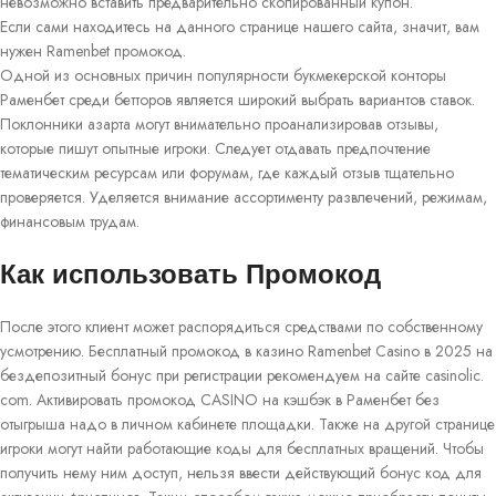
невозможно вставить предварительно скопированный купон.
Если сами находитесь на данного странице нашего сайта, значит, вам
нужен Ramenbet промокод.
Одной из основных причин популярности букмекерской конторы
Раменбет среди бетторов является широкий выбрать вариантов ставок.
Поклонники азарта могут внимательно проанализировав отзывы,
которые пишут опытные игроки. Следует отдавать предпочтение
тематическим ресурсам или форумам, где каждый отзыв тщательно
проверяется. Уделяется внимание ассортименту развлечений, режимам,
финансовым трудам.
Как использовать Промокод
После этого клиент может распорядиться средствами по собственному
усмотрению. Бесплатный промокод в казино Ramenbet Casino в 2025 на
бездепозитный бонус при регистрации рекомендуем на сайте casinolic.
com. Активировать промокод CASINO на кэшбэк в Раменбет без
отыгрыша надо в личном кабинете площадки. Также на другой странице
игроки могут найти работающие коды для бесплатных вращений. Чтобы
получить нему ним доступ, нельзя ввести действующий бонус код для