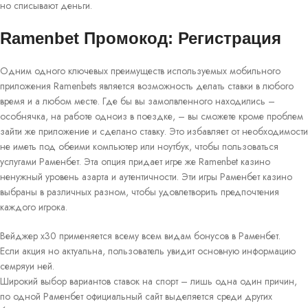
но списывают деньги.
Ramenbet Промокод: Регистрация
Одним одного ключевых преимуществ используемых мобильного
приложения Ramenbets является возможность делать ставки в любого
время и а любом месте. Где бы вы замолвленного находились –
особнячка, на работе одноиз в поездке, – вы сможете кроме проблем
зайти же приложение и сделано ставку. Это избавляет от необходимости
не иметь под обеими компьютер или ноутбук, чтобы пользоваться
услугами Раменбет. Эта опция придает игре же Ramenbet казино
ненужный уровень азарта и аутентичности. Эти игры Раменбет казино
выбраны в различных разном, чтобы удовлетворить предпочтения
каждого игрока.
Вейджер х30 применяется всему всем видам бонусов в Раменбет.
Если акция но актуальна, пользователь увидит основную информацию
семряуи ней.
Широкий выбор вариантов ставок на спорт – лишь одна один причин,
по одной Раменбет официальный сайт выделяется среди других