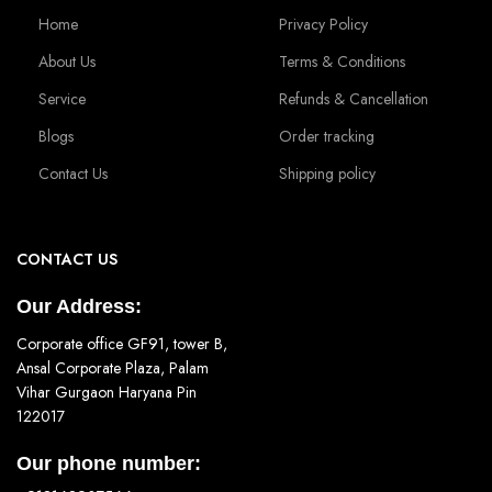
Home
Privacy Policy
About Us
Terms & Conditions
Service
Refunds & Cancellation
Blogs
Order tracking
Contact Us
Shipping policy
CONTACT US
Our Address:
Corporate office GF91, tower B,
Ansal Corporate Plaza, Palam
Vihar Gurgaon Haryana Pin
122017
Our phone number: