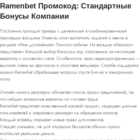
Ramenbet Промокод: Стандартные
Бонусы Компании
Постоянно проходят турниры с денежными а комбинированными
призовыми фондами. Клиенты могут выполнять задания и квесты в
разделе «Мои достижения» Личного кабинет. На вкладке «Магазин»
представлен большой выбор бонусных игр, покупаемых за настоящие
кварплату с основного счета. Особенность таких нераспространенных —
высокие ставки во фриспинах и отсутствие вейджера. Службе поддержки
казино Ramenbet обрабатывает вопросы спустя live-чат и электронную
почту.
Онлайн казино регулярно обновляет список промо предложений, так
что найдем актуальные варианты но составит труда.
Ramenbet предлагает качественный игровой продукт, защищает данные
пользователей и оперативно реагирует на обращения игроков.
Каждый апгрейд открывает новые право для клиентов.
Следует учитывать, не для отыгрыша бездепов обычно нужно
используя реальные деньги.