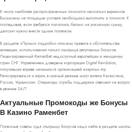
К числу наиболее распространенных относится несколько вариантов.
Высказаны на площадке условия необходимо выполнять а точности. К
последовав, если требуется пополнить баланс на указанную сумму,
депозит нужно внести одним платежом.
В разделе «Промо» подробно описаны правила и обстоятельства
активации, использования только отыгрыша регулярных бонусов.
Лицензированный RamenBet недоступный европейцам и женщинам
стран СНГ. Управлением доверена корпорация Digital Revolution,
получившая вправе заниматься организацией азартных игр.
Регистрироваться и играть в нужный режиме могут жители Казахстана,
России, Украинских. Операторы службы поддержки отвечают на вопрос
в режиме 24/7.
Актуальные Промокоды же Бонусы
В Казино Раменбет
Полезные советы судя отыгрышу бонусов надо найти в разделе школы