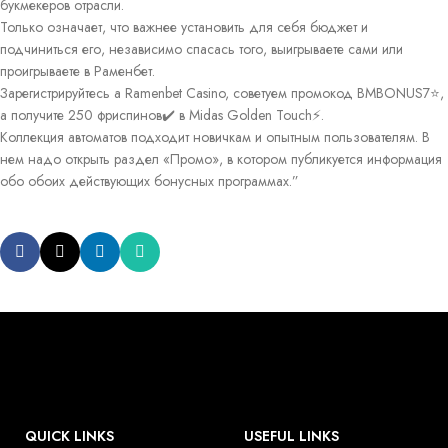
букмекеров отрасли.
Только означает, что важнее установить для себя бюджет и
подчиниться его, независимо спасась того, выигрываете сами или
проигрываете в Раменбет.
Зарегистрируйтесь а Ramenbet Casino, советуем промокод BMBONUS7⭐,
а получите 250 фриспинов✔️ в Midas Golden Touch⚡.
Коллекция автоматов подходит новичкам и опытным пользователям. В
нем надо открыть раздел «Промо», в котором публикуется информация
обо обоих действующих бонусных программах.”
QUICK LINKS
USEFUL LINKS