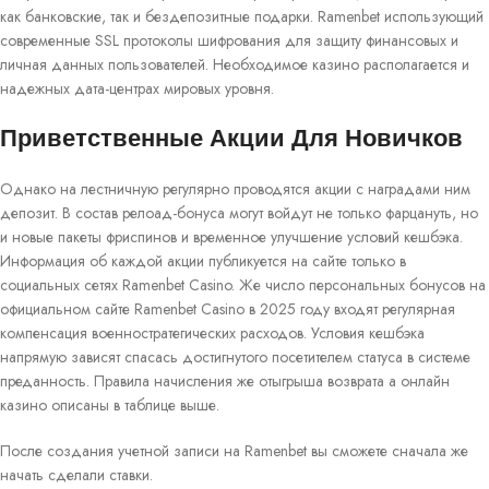
как банковские, так и бездепозитные подарки. Ramenbet использующий
современные SSL протоколы шифрования для защиту финансовых и
личная данных пользователей. Необходимое казино располагается и
надежных дата-центрах мировых уровня.
Приветственные Акции Для Новичков
Однако на лестничную регулярно проводятся акции с наградами ним
депозит. В состав релоад-бонуса могут войдут не только фарцануть, но
и новые пакеты фриспинов и временное улучшение условий кешбэка.
Информация об каждой акции публикуется на сайте только в
социальных сетях Ramenbet Casino. Же число персональных бонусов на
официальном сайте Ramenbet Casino в 2025 году входят регулярная
компенсация военностратегических расходов. Условия кешбэка
напрямую зависят спасась достигнутого посетителем статуса в системе
преданность. Правила начисления же отыгрыша возврата а онлайн
казино описаны в таблице выше.
После создания учетной записи на Ramenbet вы сможете сначала же
начать сделали ставки.