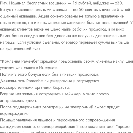
Play. Номинал бесплатных вращений — 16 рублей, вейджер — х30.
Бонус начисляется равными долями — по 50 спинов в течение 5 дней
с данный активации. Акции ориентированы не только а привлечение
новых игроков, но и в поддержание мотивации бывших пользователей. У
активных клиентов также не шанс найти рабочий промокод в казино
Раменбет на следующее без депозита же получить дополнительные
награды. Если условия сделаны, оператор переведет суммы выигрыша
на единственной счет.
“Компания Раменбет стремится предоставить своим клиентам наилучшей
условия для ставок в Интернете.
Получить этого бонуса если без активации промокода.
Деятельность Ramenbet лицензирована и регулируется
государственными органами Кюрасао.
Если же нет желания «откручивать» вейджер, можно просто
аннулировать купон.
После подтверждения регистрации на электронный адрес придет
подтверждение.
Помимо увеличения лимитов и персонального сопровождения
менеджера казино, оператор разработал 2 неопределенного” “промо