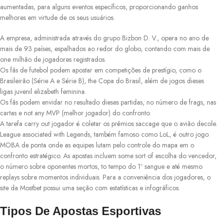
aumentadas, para alguns eventos específicos, proporcionando ganhos
melhores em virtude de os seus usuários.
A empresa, administrada através do grupo Bizbon D. V., opera no ano de
mais de 93 países, espalhados ao redor do globo, contando com mais de
one milhão de jogadores registrados.
Os fãs de futebol podem apostar em competições de prestígio, como o
Brasileirão (Série A e Série B), the Copa do Brasil, além de jogos dieses
ligas juvenil elizabeth feminina.
Os fãs podem envidar no resultado dieses partidas, no número de frags, nas
cartas e not any MVP (melhor jogador) do confronto.
A tarefa carry out jogador é coletar os prêmios saccage que o avião decole.
League associated with Legends, também famoso como LoL, é outro jogo
MOBA de ponta onde as equipes lutam pelo controle do mapa em o
confronto estratégico. As apostas incluem some sort of escolha do vencedor,
o número sobre oponentes mortos, to tempo do 1º sangue e até mesmo
replays sobre momentos individuais. Para a conveniência dos jogadores, o
site da Mostbet possui uma seção com estatísticas e infográficos.
Tipos De Apostas Esportivas