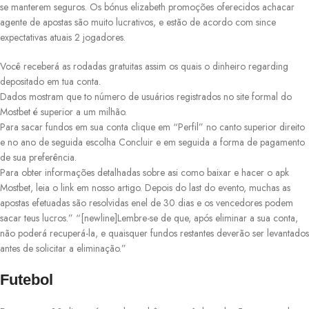
se manterem seguros. Os bónus elizabeth promoções oferecidos achacar
agente de apostas são muito lucrativos, e estão de acordo com since
expectativas atuais 2 jogadores.
Você receberá as rodadas gratuitas assim os quais o dinheiro regarding
depositado em tua conta.
Dados mostram que to número de usuários registrados no site formal do
Mostbet é superior a um milhão.
Para sacar fundos em sua conta clique em “Perfil” no canto superior direito
e no ano de seguida escolha Concluir e em seguida a forma de pagamento
de sua preferência.
Para obter informações detalhadas sobre asi como baixar e hacer o apk
Mostbet, leia o link em nosso artigo. Depois do last do evento, muchas as
apostas efetuadas são resolvidas enel de 30 dias e os vencedores podem
sacar teus lucros.” “[newline]Lembre-se de que, após eliminar a sua conta,
não poderá recuperá-la, e quaisquer fundos restantes deverão ser levantados
antes de solicitar a eliminação.”
Futebol