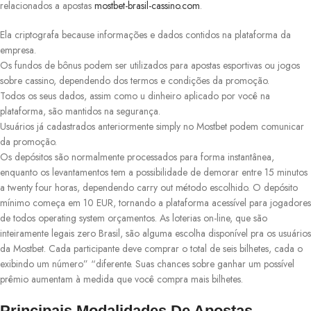
relacionados a apostas
mostbet-brasil-cassino.com
.
Ela criptografa because informações e dados contidos na plataforma da
empresa.
Os fundos de bônus podem ser utilizados para apostas esportivas ou jogos
sobre cassino, dependendo dos termos e condições da promoção.
Todos os seus dados, assim como u dinheiro aplicado por você na
plataforma, são mantidos na segurança.
Usuários já cadastrados anteriormente simply no Mostbet podem comunicar
da promoção.
Os depósitos são normalmente processados para forma instantânea,
enquanto os levantamentos tem a possibilidade de demorar entre 15 minutos
a twenty four horas, dependendo carry out método escolhido. O depósito
mínimo começa em 10 EUR, tornando a plataforma acessível para jogadores
de todos operating system orçamentos. As loterias on-line, que são
inteiramente legais zero Brasil, são alguma escolha disponível pra os usuários
da Mostbet. Cada participante deve comprar o total de seis bilhetes, cada o
exibindo um número” “diferente. Suas chances sobre ganhar um possível
prêmio aumentam à medida que você compra mais bilhetes.
Principais Modalidades De Apostas