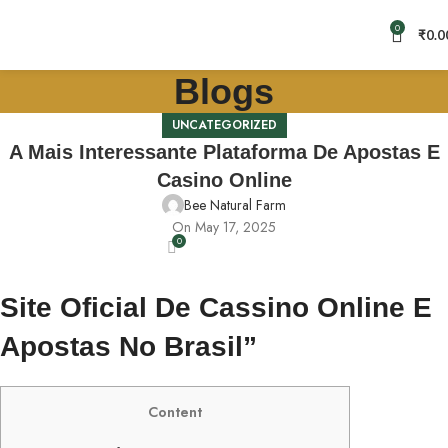
0
₹
0.0
Blogs
UNCATEGORIZED
A Mais Interessante Plataforma De Apostas E
Casino Online
Bee Natural Farm
On May 17, 2025
0
Site Oficial De Cassino Online E
Apostas No Brasil”
Content