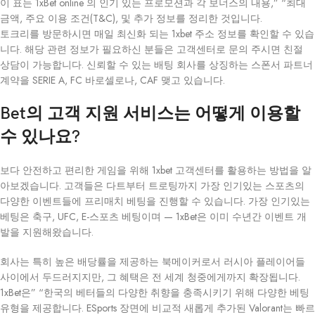
이 표는 1xBet online 의 인기 있는 프로모션과 각 보너스의 내용,” “최대
금액, 주요 이용 조건(T&C), 및 추가 정보를 정리한 것입니다.
토크리를 방문하시면 매일 최신화 되는 1xbet 주소 정보를 확인할 수 있습
니다. 해당 관련 정보가 필요하신 분들은 고객센터로 문의 주시면 친절
상담이 가능합니다. 신뢰할 수 있는 배팅 회사를 상징하는 스폰서 파트너
계약을 SERIE A, FC 바로셀로나, CAF 맺고 있습니다.
Bet의͏ 고͏객 지원 서비스는͏ 어떻게 이용할
수 있나요?
보다 안전하고 편리한 게임을 위해 1xbet 고객센터를 활용하는 방법을 알
아보겠습니다. 고객들은 다트부터 트로팅까지 가장 인기있는 스포츠의
다양한 이벤트들에 프리매치 베팅을 진행할 수 있습니다. 가장 인기있는
베팅은 축구, UFC, E-스포츠 베팅이며 — 1xBet은 이미 수년간 이벤트 개
발을 지원해왔습니다.
회사는 특히 높은 배당률을 제공하는 북메이커로서 러시아 플레이어들
사이에서 두드러지지만, 그 혜택은 전 세계 청중에게까지 확장됩니다.
1xBet은” “한국의 베터들의 다양한 취향을 충족시키기 위해 다양한 베팅
유형을 제공합니다. ESports 장면에 비교적 새롭게 추가된 Valorant는 빠르