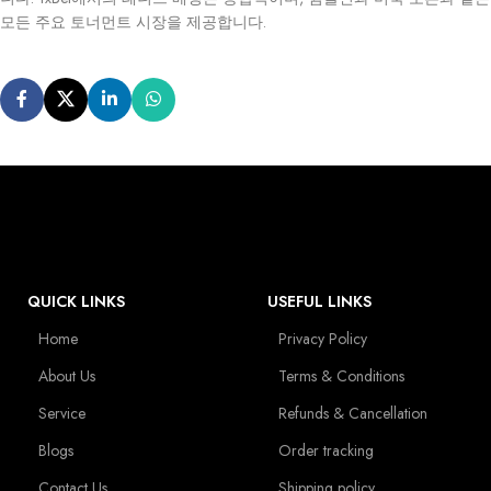
모든 주요 토너먼트 시장을 제공합니다.
QUICK LINKS
USEFUL LINKS
Home
Privacy Policy
About Us
Terms & Conditions
Service
Refunds & Cancellation
Blogs
Order tracking
Contact Us
Shipping policy