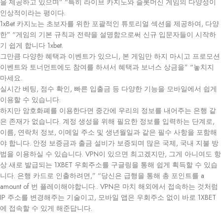
을 제공하고 있으며” “특히 라이브 카지노와 슬롯머신 게임의 다양성이
인상적이라는 평이다.
1xBet 카지노는 초보자를 위한 포괄적인 튜토리얼 섹션을 제공하여, 다양
한” “게임의 기본 규칙과 전략을 설명함으로써 신규 입문자들이 시작하
기 쉽게 합니다 1xbet.
그만큼 다양한 혜택과 이벤트가 있으니, 본 게임만 하지 마시고 프로모션
이벤트와 토너먼트에도 참여를 하셔서 혜택과 보너스 상금을” “놓치지
마세요.
실시간 베팅, 점수 확인, 빠른 입출금 등 다양한 기능을 모바일에서 쉽게
이용할 수 있습니다.
하지만 암호화폐를 이용한다면 중간에 우리의 정보를 내어주는 은행 같
은 존재가 없습니다. 계정 생성을 위해 필요한 정보를 입력하는 단계로,
이름, 연락처 정보, 이메일 주소 및 생년월일과 같은 필수 사항을 포함해
야 합니다. 안정 보증금과 출금 설비가 보증되며 많은 국제, 국내 지불 방
법을 이용하실 수 있습니다. VPN이 있으면 최고겠지만, 그게 아니여도 항
상 새로 발급되는 1XBET 우회주소를 구글링을 통해 쉽게 획득할 수 있습
니다. 은행 카드로 인출하려면,” “당신은 급행을 통해 총 포인트를 a
amount of 번 플레이해야합니다.. VPN은 마치 해외에서 접속하는 것처럼
IP 주소를 변경해주는 기술이고, 모바일 앱은 우회주소 없이 바로 1XBET
에 접속할 수 있게 해준답니다.