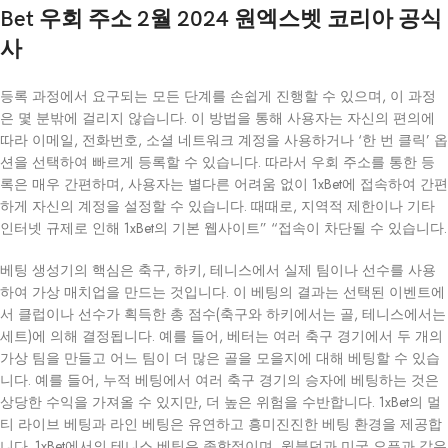
Bet 우회 주소 2월 2024 원엑스벳 코리아 공식
사
등록 과정에서 요구되는 모든 단계를 손쉽게 진행할 수 있으며, 이 과정
은 몇 분밖에 걸리지 않습니다. 이 방법을 통해 사용자는 자신의 편의에
따라 이메일, 전화번호, 소셜 네트워크 계정을 사용하거나 ‘한 번 클릭’ 옵
션을 선택하여 빠르게 등록할 수 있습니다. 따라서 우회 주소를 통한 등
록은 매우 간편하며, 사용자는 별다른 어려움 없이 1xBet에 접속하여 간편
하게 자신의 계정을 설정할 수 있습니다. 때때로, 지역적 제한이나 기타
인터넷 규제로 인해 1xBet의 기본 웹사이트” “접속이 차단될 수 있습니다.
베팅 생성기의 핵심은 축구, 하키, 테니스에서 실제 팀이나 선수를 사용
하여 가상 매치업을 만드는 것입니다. 이 베팅의 결과는 선택된 이벤트에
서 클럽이나 선수가 획득한 총 점수(축구와 하키에서는 골, 테니스에서는
세트)에 의해 결정됩니다. 예를 들어, 베터는 여러 축구 경기에서 두 개의
가상 팀을 만들고 어느 팀이 더 많은 골을 모을지에 대해 베팅할 수 있습
니다. 예를 들어, 누적 베팅에서 여러 축구 경기의 승자에 베팅하는 것은
상당한 수익을 가져올 수 있지만, 더 높은 위험을 수반합니다. 1xBet의 멀
티 라이브 베팅과 라인 베팅은 유연하고 흥미진진한 베팅 환경을 제공합
니다. 1xBet에서의 테니스 베팅은 종합적이며, 윔블던과 미국 오픈과 같은