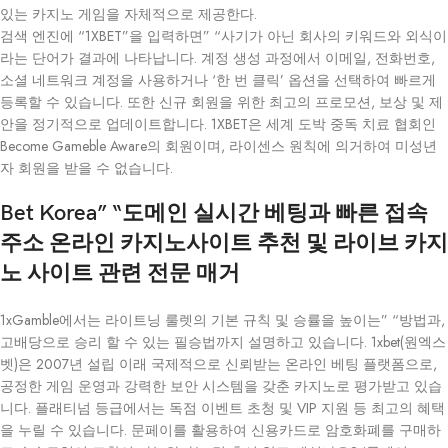
있는 카지노 게임을 자체적으로 제공한다.
검색 엔진에 “1XBET”을 입력하면” “사기가 아닌 회사의 키워드와 외식이
라는 단어가 결과에 나타납니다. 계정 생성 과정에서 이메일, 전화번호,
소셜 네트워크 계정을 사용하거나 ‘한 번 클릭’ 옵션을 선택하여 빠르게
등록할 수 있습니다. 또한 신규 회원을 위한 최고의 프로모션, 보상 및 제
안을 정기적으로 업데이트합니다. 1XBET은 세계 도박 중독 치료 협회인
Become Gameble Aware의 회원이며, 라이센스 원칙에 의거하여 미성년
자 회원을 받을 수 없습니다.
Bet Korea” “도메인 실시간 베팅과 빠른 접속
주소 온라인 카지노사이트 추천 및 라이브 카지
노 사이트 관련 전문 매거
1xGamble에서는 라이트닝 룰렛의 기본 규칙 및 승률을 높이는” “방법과,
고배당으로 승리 할 수 있는 필승법까지 설명하고 있습니다. 1xbet(원엑스
벳)은 2007년 설립 이래 국제적으로 신뢰받는 온라인 베팅 플랫폼으로,
공정한 게임 운영과 강력한 보안 시스템을 갖춘 카지노로 평가받고 있습
니다. 플래티넘 등급에서는 독점 이벤트 초청 및 VIP 지원 등 최고의 혜택
을 누릴 수 있습니다. 문페이를 활용하여 신용카드로 암호화폐를 구매하