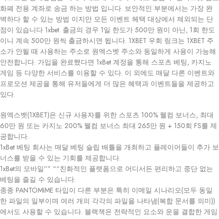
화폐 전용 계좌로 송금 하는 방법 입니다. 보안적인 부분에서는 가장 완
벽하다 할 수 있는 방법 이지만 모든 이벤트 헤택 대상에서 제외되는 단
점이 있습니다 1xbet. 출금의 경우 1일 한도가 500만 원이 아닌, 1회 한도
이니 계속 500만 원씩 출금하시면 됩니다. 1XBET 우회 링크는 1XBET 주
소가 안될 때 사용하는 주소로 원엑스벳 주소와 동일하게 사용이 가능해
안전합니다. 가입을 완료했다면 1xBet 계정을 통해 스포츠 베팅, 카지노
게임 등 다양한 서비스를 이용할 수 있다. 이 외에도 매달 다른 이벤트와
프로모션 제공을 통해 유저들에게 더 많은 혜택과 이벤트들을 제공하고
있다.
원엑스벳(1XBET)은 신규 사용자를 위한 스포츠 100% 웰컴 보너스, 최대
60만 원 또는 카지노 200% 웰컴 보너스 최대 265만 원 + 150회 FS를 제
공합니다.
1xBet 베팅 회사는 매달 베팅 슬립 배틀을 개최하고 플레이어들이 추가 보
너스를 받을 수 있는 기회를 제공합니다.
1xBet의 모바일”” ““친화적인 플랫폼으로 어디서든 편리하고 중단 없는
베팅을 즐길 수 있습니다.
종종 PANTOMIME 타입이 다른 부분은 특히 이메일 시나리오(모두 동일
한 파일의 일부이며 여러 개의 각각의 파일을 나타냄(복합 문서를 의미))
에서도 사용할 수 있습니다. 블랙잭은 전략적인 요소와 운을 결합한 게임