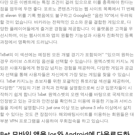
다만 모든 이벤트에는 특정 조건이 걸려 있으므로 이를 충족해야 한다는
점을 염두에 두면 좋다. 포르노 콘텐츠가있는 웹 사이트 목록에서 11 번째
로 eleven 위를 기록 했음에도 불구하고 Google은 “음란 10″에서 두려워
할 것이 없습니다. 바카라는 전략적인 요소와 운을 결합한 게임으로, 다
양한 플레이어들에게 즐거운 경험을 제공합니다. 이 플랫폼은 고객을 우
선시하며, 이는 웹사이트와 앱의 원활한 기능성과 사용자 친화적인 등록
과정에서 명확하게 드러납니다.
1xBet의 이 섹션에는 예정된 모든 개별 경기가 포함되어” “있으며 원하는
경우 라이브 스트리밍 옵션을 선택할 수 있습니다. 원엑스벳의 카지노 게
임은 사용자들에게 현장감 넘치는 경험을 제공하며, 다양한 게임과 공급
자 선택을 통해 사용자들은 자신에게 가장 맞는 게임을 찾을 수 있습니
다. 1xBet 카지노는 초보자를 위한 포괄적인 튜토리얼 섹션을 제공하여,
다양한” “게임의 기본 규칙과 전략을 설명함으로써 신규 입문자들이 시
작하기 쉽게 합니다 1xbet. 원엑스벳의 오랜 역사를 바탕으로 국제적으로
인정받고 있는 규모와 안전성을 확인하고 이용에 유용한 기능과 서비스
들을 자세히 설명합니다. Just one 이상 또는 iphone 5 info 이상에서 설치
할 수 있다는 것도 큰 장점이다. 해외배팅사이트를 이용하는 회원들은 대
부분 VPN 프로그램을 사용하여 우회접속을 하고 있습니다.
Bet 모바일 앱을 Ios와 Android에 다운로드하