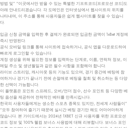
방법 및” “이곳에서만 받을 수 있는 특별한 기프트코드(프로모션 코드)도
아래 안내드리겠습니다. 각 도메인은 인터넷상에서 웹사이트의 위치를
나타내며, 이 주소를 통해 사용자들은 쉽게 웹사이트를 찾을 수 있습니
다.
입금 신청 금액을 입력한 후 결제가 완료되면 입금한 금액이 1xBet 계정에
즉시 반영된다.
공식 모바일 링크를 통해 사이트에 접속하거나, 공식 앱을 다운로드하여
빠르게 로그인할 수 있습니다.
계정 생성을 위해 필요한 정보를 입력하는 단계로, 이름, 연락처 정보, 이
메일 주소 및 생년월일과 같은 필수 사항을 포함해야 합니다.
라이브 스트리밍, 캐시아웃 등의 기능도 있으며, 경기 중간에 베팅에 참
여하거나 경기가 끝나기 전에 손절매로 베팅을 철회 및 취소하는 등 다양
한 선택이 가능합니다.
이 플랫폼은 포인트 스프레드, 오버/언더 점수, 선수 포인트 등 다양한 베
팅 옵션을 제공하여 전략적인 베터를 만족시킵니다.
한국의 사용자들에게는 생소한 스포츠 종목도 있지만, 전세계 사람들이”
“모두 참여하여 즐기기 때문에 실시간 베팅 경기만 해도 어마어마하게
많습니다. 본 가이드에서는 2024년 1XBET 신규 사용자를 위한 프로모션
코드 정보 및 100% 웰컴 보너스 사용법에 대해 리뷰합니다. 보너스 포인