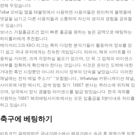
련해 두었습니다.
1xBet 모바일 앱을 태블릿에서 사용하면 사용자들은 편리하게 플랫폼에
댓글을 남기고 다른 사용자들과 소통하며 자신의 생각과 경험을 공유할
수 있습니다.
보너스 거절출금조건 없이 빠른 출금을 원하는 높은 금액으로 배팅하는
하이롤러에게 추천합니다.
메이저리그와 KBO 리그는 특히 다양한 분석가들이 활동하여 정보를 얻
기 쉽고 국내 유저에게는 친숙한 게임입니다. 따라서, 해외 사이트를 이
용하실 거라면, 크게 걱정하실 필요가 없으며, 단 꼭 그 업체의 라이센스
여부를 정확하게 확인해야 한다는 것입니다. 이것은 온라인 도박에 대한
거대한 흑인 시장뿐만 아니라 러시아 정부의 단속을 낳았습니다. 이러한
채널에는 전자 메일 주소가” “포함됩니다., WhatsApp 커뮤니케이션 채널,
사이트에 대한 메시지, 검색 방법 찾기. 1XBET 본사는 퀴라소에 위치해 있
으며, 당국에서 정식 겜블링 라이센스를 발급 받았습니다. 한국 계좌를
지원하는 1XBET 해외배팅사이트에서는 모든 입출금을 5분이내로 처리를
하고 있습니다.
축구에 베팅하기
비트코인 결제방법은 국내거래소에서 해외거래소 송금 후 원엑스벳 암호