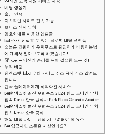
24시간 고객 지원 서비스 제공
베팅 생성기
출금 인증
지속적인 사이트 접속 가능
보너스 선택 유형
암호화폐를 이용한 입출금
Bet 소개: 신͏뢰할 수 있는 글로벌 배팅͏ 플랫폼
오늘은 간편하게 우회주소로 편안하게 베팅하는법
에 대해서 알아보도록 하겠습니다!
🏆1xbet – 당신의 승리를 위해 필요한 모든 것!
누적 베팅
원엑스벳 1xbet 우회 사이트 주소 공식 주소 알려드
립니다
한국 플레이어에게 최적화된 서비스
Bet원엑스벳 최신 우회주소 2024 링크 도메인 막힘
접속 Korea 한국 공식사 Park Place Orlando Academ
Bet원엑스벳 최신 우회주소 2024 링크 도메인 막힘
접속 Korea 한국 공식
해외 배팅 사이트 선택 시 고려해야 할 요소
Bet 입금지연 소문은 사실인가요?