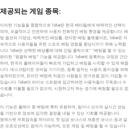
제공되는 게임 종목:
이러한 기능들을 종합적으로 1xBet은 한국 베터들에게 매력적인 선택이
되며, 포괄적이고 안전하며 사용자 친화적인 베팅 환경을 제공합니다. 베
팅 옵션의 다양성, 매력적인 배당률, 편리한 베팅 플랫폼이든, 1xBet은 지
속적으로 사용자들을 위한 스포츠 베팅 경험을 향상시키기 위해 노력합
니다. 1xBet은 선택한 배당률에 대해 단일 클릭으로” “베팅을 할 수 있는
편리한 “원클릭 베팅” 기능을 제공합니다. 1xBet에 등록하는 과정은 간단
하며, 한국의 플레이어들이 빠르게 가입하고 베팅을 시작할 수 있게 해줍
니다. 데스크탑이든 모바일 기기이든, 등록 절차는 사용의 용이성을 위해
설계되었으며, 온라인 베팅에 처음인 사람들도 번거로움 없이 가입할 수
있습니다. 1xBet의 라이브 스트림에 접근하려면 사용자들이 구독료나 수
수료를 지불할 필요가 없으며, 시청하고자 하는 경기에 베팅할 필요도 없
습니다.
이 기능은 플레이 중 베팅에 특히 유용하며, 팀이나 선수의 실시간 성능
을 기반으로 정보에 입각한 결정을 내릴 수 있는 기회를 제공합니다.
원엑스벳 우회접속을 하더라도 첫 입금 보너스와 재충전 보너스 등과 같
은 프로모션에도 참여가 가능하며, 모든 게임 및 베팅을 할 수 있습니다.