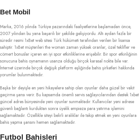
Bet Mobil
Marka, 2016 yılında Türkiye pazarındaki faaliyetlerine başlamadan önce,
2007 yılından bu yana başarılı bir şekilde gelişiyordu. Altı aydan fazla bir
süredir resmi 1xBet web sitesi Türk hükümeti tarafından verilen bir lisansa
sahiptir. 1xBet müşterileri the woman zaman yüksek oranlar, özel teklifler ve
cömert bonuslar içeren en iyi spor etkinliklerine erişebilir. Bir spor etkinliğinin
sonucuna bahis oynamanın usanza olduğu birçok karasal nokta bile var.
İnternet üzerinde birçok değişik platform eşliğinde bahis şirketleri hakkında
yorumlar bulunmaktadır.
Başka bir deyişle en yeni hikayelere sahip olan oyunlar daha güzel bir vakit
geçirme şansı verir. Bu kapsamda önemli servis sağlayıcılarından destek 1xbet
güncel adres bünyesinde yeni oyunlar sunmaktadır. Kullanıcılar yeni adrese
güvenli bağlantı kurduktan sonra üyelik empieza para yatırma işlemini
sağlamaktadır. Özellikle siteyi belirli aralıklar ile takip etmek en yeni oyunlara
bahis yapma şansını hemen sağlamaktadır.
Futbol Bahisleri