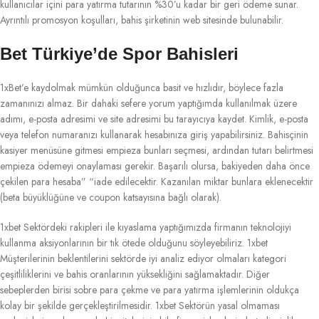
kullanıcılar içini para yatırma tutarının %30’u kadar bir geri ödeme sunar.
Ayrıntılı promosyon koşulları, bahis şirketinin web sitesinde bulunabilir.
Bet Türkiye’de Spor Bahisleri
1xBet’e kaydolmak mümkün olduğunca basit ve hızlıdır, böylece fazla
zamanınızı almaz. Bir dahaki sefere yorum yaptığımda kullanılmak üzere
adımı, e-posta adresimi ve site adresimi bu tarayıcıya kaydet. Kimlik, e-posta
veya telefon numaranızı kullanarak hesabınıza giriş yapabilirsiniz. Bahisçinin
kasiyer menüsüne gitmesi empieza bunları seçmesi, ardından tutarı belirtmesi
empieza ödemeyi onaylaması gerekir. Başarılı olursa, bakiyeden daha önce
çekilen para hesaba” “iade edilecektir. Kazanılan miktar bunlara eklenecektir
(beta büyüklüğüne ve coupon katsayısına bağlı olarak).
1xbet Sektördeki rakipleri ile kıyaslama yaptığımızda firmanın teknolojiyi
kullanma aksiyonlarının bir tık ötede olduğunu söyleyebiliriz. 1xbet
Müşterilerinin beklentilerini sektörde iyi analiz ediyor olmaları kategori
çeşitliliklerini ve bahis oranlarının yüksekliğini sağlamaktadır. Diğer
sebeplerden birisi sobre para çekme ve para yatırma işlemlerinin oldukça
kolay bir şekilde gerçekleştirilmesidir. 1xbet Sektörün yasal olmaması