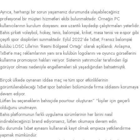
Ayrıca, herhangi bir sorun yaşamanız durumunda ulaşabileceğiniz
profesyonel bir müşteri hizmetleri ekibi bulunmaktadır. Örneğin PC
kullanıcılarının kurulum dosyasını. exe uzantılı kaydedip çalıştırmaları yeterlidir.
Bahis şirketi voleybol, hokey, tenis, balompié, ​​kriket, masa tenisi ve e-spor gibi
çeşitli spor disiplinleri sunmaktadır. Eylül 2022’de 1xBet, Fransız balompié
kulübü LOSC Lille’nin ‘Resmi Bölgesel Ortağı’ olarak açıklandı. Anlaşma,
1xBet’e maç reklamlarının yanı sıra kulübün logolarını ve oyuncu görsellerini
kullanma promosyon hakları veriyor. Sistemin yatırımcılar tarafından ilgi
görüyor olması nedeniyle engellemeleri sık yaşadığından bahsetmiştik.
Birçok ülkede oynanan iddaa maç ve tüm spor etkinliklerinin
görüntülenebileceği 1xBet spor bahisleri bölümünde firma iddiasını korumaya
devam ediyor.
Lütfen bu seçeneklerin bahisçide pourtour oluşturan” “kişiler için geçerli
olduğunu unutmayın.
Bahis platformunun farklı uygulama sürümlerinin her birini nasıl
indirebileceğinizi brand ediyorsanız, lütfen okumaya devam edin.
Bu durumda 1xbet aynasını kullanarak kayıt olmak empieza yetkilendirme
yapmak mümkündür.