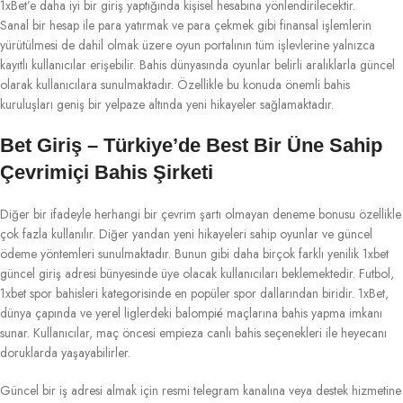
1xBet’e daha iyi bir giriş yaptığında kişisel hesabına yönlendirilecektir.
Sanal bir hesap ile para yatırmak ve para çekmek gibi finansal işlemlerin
yürütülmesi de dahil olmak üzere oyun portalının tüm işlevlerine yalnızca
kayıtlı kullanıcılar erişebilir. Bahis dünyasında oyunlar belirli aralıklarla güncel
olarak kullanıcılara sunulmaktadır. Özellikle bu konuda önemli bahis
kuruluşları geniş bir yelpaze altında yeni hikayeler sağlamaktadır.
Bet Giriş – Türkiye’de Best Bir Üne Sahip
Çevrimiçi Bahis Şirketi
Diğer bir ifadeyle herhangi bir çevrim şartı olmayan deneme bonusu özellikle
çok fazla kullanılır. Diğer yandan yeni hikayeleri sahip oyunlar ve güncel
ödeme yöntemleri sunulmaktadır. Bunun gibi daha birçok farklı yenilik 1xbet
güncel giriş adresi bünyesinde üye olacak kullanıcıları beklemektedir. Futbol,
1xbet spor bahisleri kategorisinde en popüler spor dallarından biridir. 1xBet,
dünya çapında ve yerel liglerdeki balompié maçlarına bahis yapma imkanı
sunar. Kullanıcılar, maç öncesi empieza canlı bahis seçenekleri ile heyecanı
doruklarda yaşayabilirler.
Güncel bir iş adresi almak için resmi telegram kanalına veya destek hizmetine