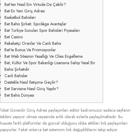
Bet’ten Nasıl Em Virtude De Çekilir?
Bet En Yeni Giriş Adresi
Basketbol Bahisleri
Bet Bahis Şirketi: Spicilège Avantajlar
Bet Türkiye Sunulan Spor Bahisleri Piyasaları
Bet Casino
Rekabetçi Oranlar Ve Canlı Bahis
Bet’te Bonus Ve Promosyonlar
Bet Web Sitesinin Yasallığı Ve Olası Engelleme
Bet, Kültür Ve Spor Bakanlığı Lisansına Sahip Yasal Bir
Bahis Şirketidir
Canli Bahisler
Destekle Nasıl Iletişime Geçilir?
Bet Servisine Nasıl Giriş Yapılır?
Bet Bahis Dünyası
1xbet Güvenilir Giriş Adresi paylaşımları editör kadromuzun sadece sayfanın
takibini yapıyor olması sayesinde anlık olarak sizlerle paylaşılmaktadır. Bu
hususta farklı platformlar da güncel olduğunu iddia ettikleri link paylaşımları
yapıyorlar. Fakat onlarca bet sisteminin link değişikliklerini takip ediyor