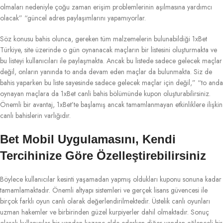
olmaları nedeniyle çoğu zaman erişim problemlerinin aşılmasına yardımcı
olacak” “güncel adres paylaşımlarını yapamıyorlar.
Söz konusu bahis olunca, gereken tüm malzemelerin bulunabildiği 1xBet
Türkiye, site üzerinde o gün oynanacak maçların bir listesini oluşturmakta ve
bu listeyi kullanıcıları ile paylaşmakta. Ancak bu listede sadece gelecek maçlar
değil, onların yanında to anda devam eden maçlar da bulunmakta. Siz de
bahis yaparken bu liste sayesinde sadece gelecek maçlar için değil,” “to anda
oynayan maçlara da 1xBet canli bahis bölümünde kupon oluşturabilirsiniz.
Önemli bir avantaj, 1xBet’te başlamış ancak tamamlanmayan etkinliklere ilişkin
canlı bahislerin varlığıdır.
Bet Mobil Uygulamasını, Kendi
Tercihinize Göre Özelleştirebilirsiniz
Böylece kullanıcılar kesinti yaşamadan yapmış oldukları kuponu sonuna kadar
tamamlamaktadır. Önemli altyapı sistemleri ve gerçek lisans güvencesi ile
birçok farklı oyun canlı olarak değerlendirilmektedir. Üstelik canlı oyunları
uzman hakemler ve birbirinden güzel kurpiyerler dahil olmaktadır. Sonuç