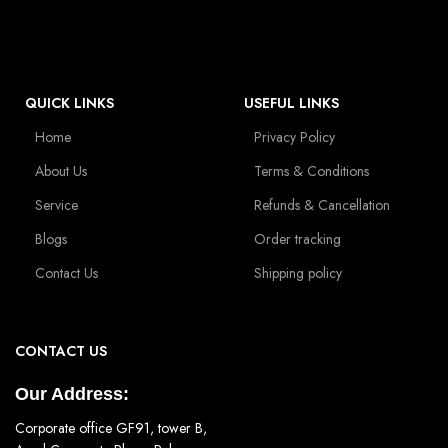
QUICK LINKS
USEFUL LINKS
Home
Privacy Policy
About Us
Terms & Conditions
Service
Refunds & Cancellation
Blogs
Order tracking
Contact Us
Shipping policy
CONTACT US
Our Address:
Corporate office GF91, tower B,