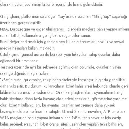
olarak incelemeye alınan kriterler içerisinde lisans gelmektedir.
Giriş işlemi, platformun spicilège” “sayfasında bulunan “Giriş Yap” seçeneği
üzerinden gerçekleştirilir.
NBA, EuroLeague ve diğer uluslararası liglerdeki maçlara bahis yapma imkanı
sunan 1xBet, kullanıcılara geniş bahis seçenekleri sunar.
Bunu değerlendirmek için genelde hep kullanıcı forumları, sözlük ve sosyal
medya hesapları kullanılmaktadır.
Üstelik şimdi güncel adresi ile beraber yeni hikayeleri sahip oyunlar daha
eğlenceli bir fırsat tanır.
Tarayıcı üzerinde ayrı bir sekmede açılmış olan bölümde, oyunların yayın
saati geldiğinde maçlar izlenir.
1xBet’in sunduğu oranlar, rakip bahis siteleriyle karşılaştırıldığında genellikle
daha yüksektir. Bu durum, kullanıcıların 1xbet bahis sitesi hakkında olumlu geri
bildirimler vermesine neden olur. Oran karşılaştırmaları, oyuncuların hangi
bahis sitesinde daha fazla kazanç elde edebileceklerini görmelerine yardımcı
olur. 1xbet tr kullanıcıları, bu avantajlı oranlar neticesinde daha yüksek
kazançlar elde etme fırsatına sahiptir. Grand Slam turnuvaları, ATP empieza
WTA maçlarına bahis yapma imkanı sunan 1xBet, tenis severler için cazip
bahis seçenekleri sunar. 1xbet orjinal sitesi üzerinden yapılan tenis bahisleri,