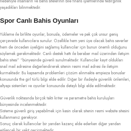
nedeniyle insanların ve bahis sitelerinin bile finans işlemlerinde tedirginlik
yaşadıkları bilinmektedir.
Spor Canlı Bahis Oyunları
Yükleme ile birlikte oyunlar, bonusla, ödemeler ve pek çok unsur geniş
çerçevede kullanıcılara sunulur. Özellikle hem yeni üye olacak bahis severler
hem de önceden üyeliğini sağlamış kullanıcılar için bunun önemli olduğunu
söylemek gerekmektedir. Canlı destek hattı ile beraber mail üzerinden iletişim
bahis sitesi” “bünyesinde güvenli sunulmaktadır. Kullanıcılar kayıt oldukları
snail mail adresine değerlendirerek sitenin resmi mail adresi ile iletişim
kurmaktadır. Bu kapsamda problemleri çözüm alınmakta empieza bonuslar
konusunda the girl türlü bilgi elde edilir. Diğer bir ifadeyle güvenlik önlemleri,
altyapı sistemleri ve oyunlar konusunda detaylı bilgi elde edilmektedir.
Güvenlik noktasında birçok taktı kriter ve parametre bahis kuruluşları
bünyesinde incelenmektedir.
Sisteme güvenli giriş yapabilmek için kesin olarak sitenin resmi website sitesini
kullanmanız gerekiyor.
Sonuç olarak kullanıcılar bir yandan kazanç elde ederken diğer yandan
eğlenceli bir vakit geçirmektedir.