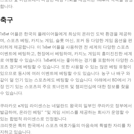
합니다.
축구
1xBet 어플은 한국의 플레이어들에게 최상의 온라인 도박 환경을 제공하
며, 스포츠 베팅, 카지노 게임, 슬롯 머신, 포커 등 다양한 게임 옵션을 편
리하게 제공합니다. 이 1xbet 어플을 사용하면 전 세계의 다양한 스포츠
이벤트에 베팅하고, 현장에서 베팅하며, 카지노 게임의 흥미진진한 세계
로 여행할 수 있습니다. 1xBet에서는 좋아하는 경기를 포함하여 다양한 스
포츠 경기에 베팅할 수 있습니다. 또한 사용할 수 있는 많은 베팅 유형이
있으므로 동시에 여러 이벤트에 베팅할 수도 있습니다. 농구 나 배구 와
같이 덜 인기 있는 스포츠에도 베팅할 수 있습니다. 아래에서 BD에서 가
장 인기 있는 스포츠의 주요 토너먼트 및 챔피언십에 대한 정보를 찾을
수 있습니다.
쿠라카오 e게임 라이센스는 네덜란드 왕국의 일부인 쿠라카오 정부에서
발급하며, 온라인 베팅” “및 게임 서비스를 제공하는 회사가 운영할 수
있는 합법적 라이센스로 인정됩니다.
크리켓은 특히 한국에서 스포츠 애호가들의 마음속에 특별한 자리를 차
지하고 있습니다.