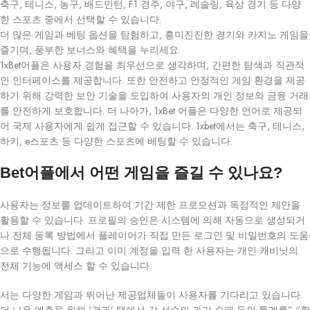
축구, 테니스, 농구, 배드민턴, F1 경주, 야구, 레슬링, 육상 경기 등 다양
한 스포츠 중에서 선택할 수 있습니다.
더 많은 게임과 베팅 옵션을 탐험하고, 흥미진진한 경기와 카지노 게임을
즐기며, 풍부한 보너스와 혜택을 누리세요.
1xBet어플은 사용자 경험을 최우선으로 생각하며, 간편한 탐색과 직관적
인 인터페이스를 제공합니다. 또한 안전하고 안정적인 게임 환경을 제공
하기 위해 강력한 보안 기술을 도입하여 사용자의 개인 정보와 금융 거래
를 안전하게 보호합니다. 더 나아가, 1xBet 어플은 다양한 언어로 제공되
어 국제 사용자에게 쉽게 접근할 수 있습니다. 1xbet에서는 축구, 테니스,
하키, e스포츠 등 다양한 스포츠에 베팅할 수 있습니다.
Bet어플에서 어떤 게임을 즐길 수 있나요?
사용자는 정보를 업데이트하여 기간 제한 프로모션과 독점적인 제안을
활용할 수 있습니다. 프로필의 승인은 시스템에 의해 자동으로 생성되거
나 전체 등록 방법에서 플레이어가 직접 만든 로그인 및 비밀번호의 도움
으로 수행됩니다. 그리고 이미 계정을 입력 한 사용자는 개인 캐비닛의
전체 기능에 액세스 할 수 있습니다.
서는 다양한 게임과 뛰어난 제공업체들이 사용자를 기다리고 있습니다.