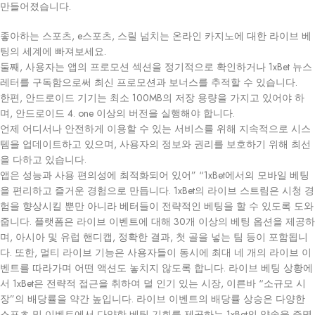
만들어졌습니다.
좋아하는 스포츠, e스포츠, 스릴 넘치는 온라인 카지노에 대한 라이브 베
팅의 세계에 빠져보세요.
둘째, 사용자는 앱의 프로모션 섹션을 정기적으로 확인하거나 1xBet 뉴스
레터를 구독함으로써 최신 프로모션과 보너스를 추적할 수 있습니다.
한편, 안드로이드 기기는 최소 100MB의 저장 용량을 가지고 있어야 하
며, 안드로이드 4. one 이상의 버전을 실행해야 합니다.
언제 어디서나 안전하게 이용할 수 있는 서비스를 위해 지속적으로 시스
템을 업데이트하고 있으며, 사용자의 정보와 권리를 보호하기 위해 최선
을 다하고 있습니다.
앱은 성능과 사용 편의성에 최적화되어 있어” “1xBet에서의 모바일 베팅
을 편리하고 즐거운 경험으로 만듭니다. 1xBet의 라이브 스트림은 시청 경
험을 향상시킬 뿐만 아니라 베터들이 전략적인 베팅을 할 수 있도록 도와
줍니다. 플랫폼은 라이브 이벤트에 대해 30개 이상의 베팅 옵션을 제공하
며, 아시아 및 유럽 핸디캡, 정확한 결과, 첫 골을 넣는 팀 등이 포함됩니
다. 또한, 멀티 라이브 기능은 사용자들이 동시에 최대 네 개의 라이브 이
벤트를 따라가며 어떤 액션도 놓치지 않도록 합니다. 라이브 베팅 상황에
서 1xBet은 전략적 접근을 취하여 덜 인기 있는 시장, 이른바 “소규모 시
장”의 배당률을 약간 높입니다. 라이브 이벤트의 배당률 상승은 다양한
스포츠 및 이벤트에서 다양한 베팅 기회를 제공하는 1xBet의 약속을 증명