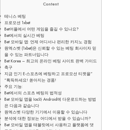
Content
테니스 베팅
프로모션 1xbet
Bet어플에서 어떤 게임을 즐길 수 있나요?
Bet에서의 실시간 베팅
Bet 모바일 앱: 언제 어디서나 편리한 카지노 경험
원엑스벳 (1xbet)은 신뢰할 수 있는 베팅 회사이자 믿
을 수 있는 파트너입니다
Bet Korea – 최고의 온라인 베팅 사이트 완벽 가이드
축구
지금 인기 E-스포츠에 베팅하고 프로모션 티켓을”
“획득하세요! 쏟아지는 경품!
주요 기능:
Bet에서의 스포츠 베팅의 법적성
Bet 모바일 앱을 Ios와 Android에 다운로드하는 방법
은 다음과 같습니다
원엑스벳 다양한 기기에서 이용할 수 있습니다
분석에 대한 정보는 어디에서 받을 수 있습니까?
Bet 모바일 앱을 태블릿에서 사용하고 플랫폼에 댓