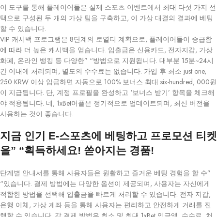
이 도구를 통해 플레이어들은 실제 스포츠 이벤트에서 최대 다섯 가지 선
택으로 구성된 두 개의 가상 팀을 구축하고, 이 가상 대결의 결과에 베팅
할 수 있습니다.
VIP 캐시백 프로그램은 8단계의 로열티 계획으로, 플레이어들이 승급함
에 따라 더 높은 캐시백을 얻습니다. 입출금은 신용카드, 전자지갑, 가상
화폐, 온라인 뱅킹 등 다양한” “방법으로 지원됩니다. 대부분 15분~24시
간 이내에 처리되며, 별도의 수수료는 없습니다. 가입 후 최소 just one,
250 KRW 이상 입금하면 자동으로 100% 보너스 최대 six-hundred, 000원
이 지급됩니다. 단, 계정 프로필을 완성하고 ‘보너스 받기’ 항목을 체크해
야 적용됩니다. 네, 1xBet어플은 정기적으로 업데이트되며, 최신 버전을
사용하는 것이 좋습니다.
지금 인기 E-스포츠에 베팅하고 프로모션 티켓
을” “획득하세요! 쏟아지는 경품!
단계별 안내서를 통해 사용자들은 원활하고 즐거운 베팅 경험을 할 수”
“있습니다. 결제 방법에는 다양한 옵션이 제공되며, 사용자는 자신에게
적합한 방법을 선택해 입출금을 빠르게 처리할 수 있습니다. 전자 지갑,
은행 이체, 가상 계좌 등을 통해 사용자는 편리하고 안전하게 거래를 진
행할 수 있습니다. 각 결제 방법은 최소 및 최대 1xBet 입금액, 수수료, 처