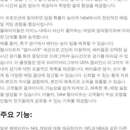
리 시간과 같은 정보가 제공되어 투명한 결제 환경을 제공합니다.
이 프로모션에 참여하면 당첨 확률이 높아져 1xBet에서의 전반적인 베팅
및 게임 경험을 향상시킵니다.
플레이어들은 카지노 내에서 자신이 좋아하는 게임에 참여함으로써 이러
한 단계를 통해 승격합니다.
예를 들어, 축구 경기에서 베터는 승리 팀을 예측할 수 있습니다.
웹사이트의 “멀티-LIVE” 섹션으로 간단히 이동하여, 베터들은 선택한 실
시간 경기를 화면 중앙으로 드래그하여 실시간으로 경기를 따라갈 수 있
습니다. 이 플랫폼은 영국 프리미어리그부터 UEFA 챔피언스 리그까지 국
내외 경기에 대한 포괄적인 목록을 제공합니다. 베터들은 점수, 선수 통
계 등 다양한 베팅 옵션에 접근할 수 있습니다. 신뢰할 수 있는 통계 자료
와 본인의 지식을 결합하여, 본인의 예측으로 소득을 창출할 수 있습니
다. 고객들은 결과마다의 가능성을 쉽게 따져보고, 예측한 후, 베팅 슬립
을 생성할 수 있습니다. 더불어, 1xBet 웹사이트는 고객들이 우승 조합을
만들어 친구들에게 공유할 수 있는 기회를 제공합니다.
주요 기능:
일부 북메이커는 NHL 게임에 대해 제공하지만, NFL과 NBA와 같은 다른