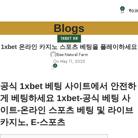
0
₹
0.0
Blogs
1XBET KR
1xbet 온라인 카지노 스포츠 베팅을 플레이하세요
Bee Natural Farm
On May 11, 2025
0
공식 1xbet 베팅 사이트에서 안전하
게 베팅하세요 1xbet-공식 베팅 사
이트-온라인 스포츠 베팅 및 라이브
카지노, E-스포츠