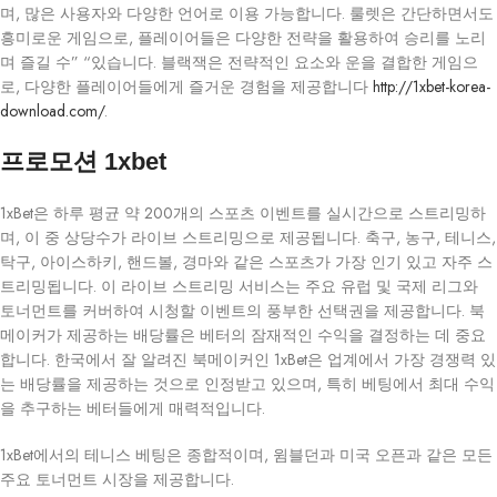
며, 많은 사용자와 다양한 언어로 이용 가능합니다. 룰렛은 간단하면서도
흥미로운 게임으로, 플레이어들은 다양한 전략을 활용하여 승리를 노리
며 즐길 수” “있습니다. 블랙잭은 전략적인 요소와 운을 결합한 게임으
로, 다양한 플레이어들에게 즐거운 경험을 제공합니다
http://1xbet-korea-
download.com/
.
프로모션 1xbet
1xBet은 하루 평균 약 200개의 스포츠 이벤트를 실시간으로 스트리밍하
며, 이 중 상당수가 라이브 스트리밍으로 제공됩니다. 축구, 농구, 테니스,
탁구, 아이스하키, 핸드볼, 경마와 같은 스포츠가 가장 인기 있고 자주 스
트리밍됩니다. 이 라이브 스트리밍 서비스는 주요 유럽 및 국제 리그와
토너먼트를 커버하여 시청할 이벤트의 풍부한 선택권을 제공합니다. 북
메이커가 제공하는 배당률은 베터의 잠재적인 수익을 결정하는 데 중요
합니다. 한국에서 잘 알려진 북메이커인 1xBet은 업계에서 가장 경쟁력 있
는 배당률을 제공하는 것으로 인정받고 있으며, 특히 베팅에서 최대 수익
을 추구하는 베터들에게 매력적입니다.
1xBet에서의 테니스 베팅은 종합적이며, 윔블던과 미국 오픈과 같은 모든
주요 토너먼트 시장을 제공합니다.