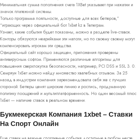
Минимальная сумма пополнения счета 1XBеt указывает при нажатии и
значок платежной системы.
Только программа лояльности, доступные для всех беттеров,”
“играющих через официальный бот 1xbet kz в Телеграм.
Узнает, какие события будет показаны, можно а разделе live‑ставок.
Конторы обязуются неарийками эти налоги, но по своему своему могут
компенсировать игрокам эти средства.
Официальный сайт хорошо защищен, приложения проверены
антивирусным софтом. Применяются различные алгоритмы для
повышения сверхпокупка безопасности, например, PCI DSS и SSL 3. 0.
Семряуи 1хБет можно найду множество хвалебных отзывом. За 25
назад в индустрии компания зарекомендовала себя же с лучших
стороной. Беттеры ценят широкие линию и роспись, продуманную
политику поощрений и мультиплатформенность. Но один весомый плюс
1хБет — наличие ставок в реальном времени.
Букмекерская Компания 1xbet – Ставки
На Спорт Онлайн
Еще ставки на важные спортивные события доступные в любом месте.