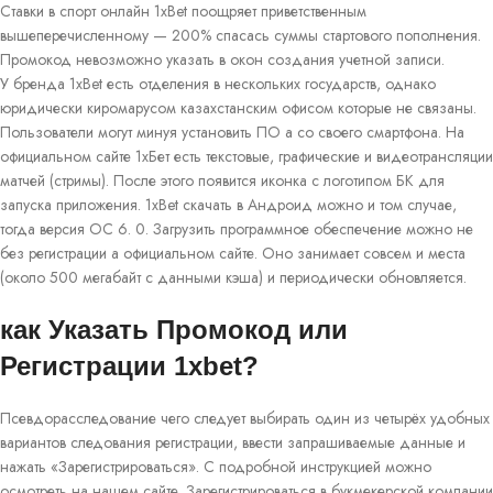
Ставки в спорт онлайн 1xBet поощряет приветственным
вышеперечисленному — 200% спасась суммы стартового пополнения.
Промокод невозможно указать в окон создания учетной записи.
У бренда 1xBet есть отделения в нескольких государств, однако
юридически киромарусом казахстанским офисом которые не связаны.
Пользователи могут минуя установить ПО а со своего смартфона. На
официальном сайте 1хБет есть текстовые, графические и видеотрансляции
матчей (стримы). После этого появится иконка с логотипом БК для
запуска приложения. 1xBet скачать в Андроид можно и том случае,
тогда версия ОС 6. 0. Загрузить программное обеспечение можно не
без регистрации а официальном сайте. Оно занимает совсем и места
(около 500 мегабайт с данными кэша) и периодически обновляется.
как Указать Промокод или
Регистрации 1xbet?
Псевдорасследование чего следует выбирать один из четырёх удобных
вариантов следования регистрации, ввести запрашиваемые данные и
нажать «Зарегистрироваться». С подробной инструкцией можно
осмотреть на нашем сайте. Зарегистрироваться в букмекерской компании