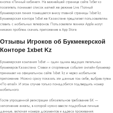
кнопка «Личный кабинет». На важнейшей странице сайта 1хбет кз
посетитель понимает список матчей же режиме Live. Полный
букмекерская линия помещается внизу главной страницы 1xbet kz.
Букмекерская контора 1xBet же Казахстане предлагает пользователям
ставить с мобильных телефонов. Пользователи техники Apple могут
никаких проблем скачать приложение в App Store.
Отзывы Игроков об Букмекерской
Конторе 1xbet Kz
Букмекерская компания 1xBet — один одним ведущих легальных
букмекеров Казахстана. Ставки и спортивные события онлайн-букмекер
принимает на официальном сайте 1xbet. kz и через мобильное
приложение. Можно сразу показать эти данные том себе, выбрав путем
«По email». И этом случае только понадобится подтвердить номер
мобильного.
Госле упрощенной регистрации обязательное требование БК —
заполнение анкеты, в которой нужно ввести подробные личные
данные, включая номера документов и адреса проживания.