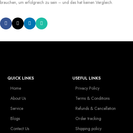
brauchen, um erfolgreich zu sein – und das hat keinen Vergleich.
QUICK LINKS
USEFUL LINKS
Home
Privacy Policy
About Us
Terms & Conditions
Service
Refunds & Cancellation
Blogs
Order tracking
Contact Us
Shipping policy