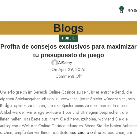
0
₹
0.0
Blogs
PUBLIC
Profita de consejos exclusivos para maximizar
tu presupuesto de juego
AiSensy
On April 29, 2026
Comments Off
Um erfolgreich im Bereich Online-Casinos zu sein, ist es entscheidend, die
eigenen Spielausgaben effektiv zu verwalten. Jeder Spieler wünscht sich, sein
Budget optimal zu nutzen, um das Spielerlebnis zu maximieren. In diesem
Artikel werden wir einige exklusive Tipps und Strategien besprechen, die
Ihnen helfen, das Beste aus Ihrem Geld herauszuholen, während Sie die
aufregende Welt der Online-Casinos erkunden. Wenn Sie die besten Anbieter
suchen, empfehlen wir Ihnen, die Seite
Best casino online
zu besuchen, um