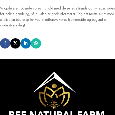
Vi opdaterer løbende vores indhold med de seneste trends og nyheder inden
for online gambling, så du altid er godt informeret. Tag det næste skridt mod
at blive en bedre spiller ved at udforske vores hjemmeside og begynd at
vinde stort i dag!