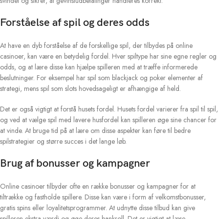
svindel og sikrer, at gevinstudbetalinger håndteres korrekt.
Forståelse af spil og deres odds
At have en dyb forståelse af de forskellige spil, der tilbydes på online
casinoer, kan være en betydelig fordel. Hver spiltype har sine egne regler og
odds, og at lære disse kan hjælpe spilleren med at træffe informerede
beslutninger. For eksempel har spil som blackjack og poker elementer af
strategi, mens spil som slots hovedsageligt er afhængige af held.
Det er også vigtigt at forstå husets fordel. Husets fordel varierer fra spil til spil,
og ved at vælge spil med lavere husfordel kan spilleren øge sine chancer for
at vinde. At bruge tid på at lære om disse aspekter kan føre til bedre
spilstrategier og større succes i det lange løb.
Brug af bonusser og kampagner
Online casinoer tilbyder ofte en række bonusser og kampagner for at
tiltrække og fastholde spillere. Disse kan være i form af velkomstbonusser,
gratis spins eller loyalitetsprogrammer. At udnytte disse tilbud kan give
spilleren ekstra værdi og øge deres bankroll. Det er vigtigt at læse