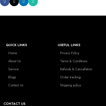
QUICK LINKS
USEFUL LINKS
Home
Privacy Policy
About Us
Terms & Conditions
Service
Refunds & Cancellation
Blogs
Order tracking
Contact Us
Shipping policy
CONTACT US